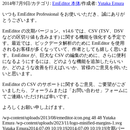
2014年7月9日
/
カテゴリ:
EmEditor 本体
/
作成者:
Yutaka Emura
いつも EmEditor Professional をお使いいただき、誠にありが
とうございます。
EmEditor の次期バージョン、v14.6 では、CSV (TSV、DSV
などの区切り値も含みます) に関する機能を強化する予定で
す。最近では、ビックデータ解析のために EmEditor を使用
されるお客様が多くなっていて、作者としても嬉しく思いま
す。EmEditor が、巨大な CSV の編集のために、さらに便利
になるようにするには、どのような機能を追加したらいい
か、どのような改善を行えばいいか、皆様のご意見を伺いた
いと思います。
EmEditor の CSV のサポートに関するご意見、ご要望がござ
いましたら、フォーラムまたは「お問い合わせ」フォームに
てご連絡いただければ幸いです。
よろしくお願い申し上げます。
/wp-content/uploads/2013/08/emeditor-icon.png
48
48
Yutaka
Emura
/wp-content/uploads/2023/11/logo-minified-margins-1.svg
Yutaka Emura
2014-07-09 10:19:19
2014-07-09 10:19:19
次期バー