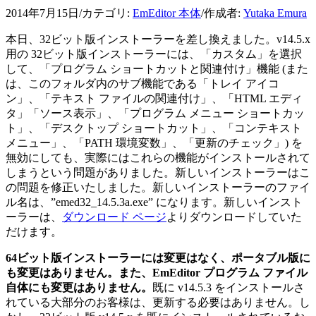
2014年7月15日
/
カテゴリ:
EmEditor 本体
/
作成者:
Yutaka Emura
本日、32ビット版インストーラーを差し換えました。v14.5.x
用の 32ビット版インストーラーには、「カスタム」を選択
して、「プログラム ショートカットと関連付け」機能 (また
は、このフォルダ内のサブ機能である「トレイ アイコ
ン」、「テキスト ファイルの関連付け」、「HTML エディ
タ」「ソース表示」、「プログラム メニュー ショートカッ
ト」、「デスクトップ ショートカット」、「コンテキスト
メニュー」、「PATH 環境変数」、「更新のチェック」) を
無効にしても、実際にはこれらの機能がインストールされて
しまうという問題がありました。新しいインストーラーはこ
の問題を修正いたしました。新しいインストーラーのファイ
ル名は、”emed32_14.5.3a.exe” になります。新しいインスト
ーラーは、
ダウンロード ページ
よりダウンロードしていた
だけます。
64ビット版インストーラーには変更はなく、ポータブル版に
も変更はありません。また、EmEditor プログラム ファイル
自体にも変更はありません。
既に v14.5.3 をインストールさ
れている大部分のお客様は、更新する必要はありません。し