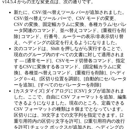
v14.5.4 からの主な変更点は、次の通りです。
新たに、CSV/並べ替えツール バーが追加されました。
CSV/並べ替えツール バーで、CSV モードの変更、
CSV の変換、固定幅カラムに変換、各種カラム/セパレ
ータ関連のコマンド、並べ替えコマンド、[重複行を削
除] コマンド、行番号、ルーラーの表示/非表示切り替
え、ヘディングの設定を行えるようになりました。
次のコマンドは、Shift を押しながら実行することで、
現在のグループ内のすべての文書に対して適用されま
す — [通常モード]、CSVモード切替各コマンド、指定
するCSVに変換する各コマンド、[固定幅カラムに変
換]、各種並べ替えコマンド、[重複行を削除]、[ヘディ
ング 0～4]、[区切り位置を調節]、[自動的にセパレータ
ーを追加]、[すべてのセパレーターを削除]
[カスタマイズ] ダイアログに [CSV] タブが追加されま
した。ここで、自由に CSV フォーマットを追加、編集
できるようになりました。現在のところ、定義できる
CSV フォーマットの種類は 8 個までとなっています。
区切りには、39文字までの文字列を指定できます。[2
重引用符内の区切り文字を許可]、[2重引用符内の改行
を許可] チェック ボックスが追加され、ヘディングの