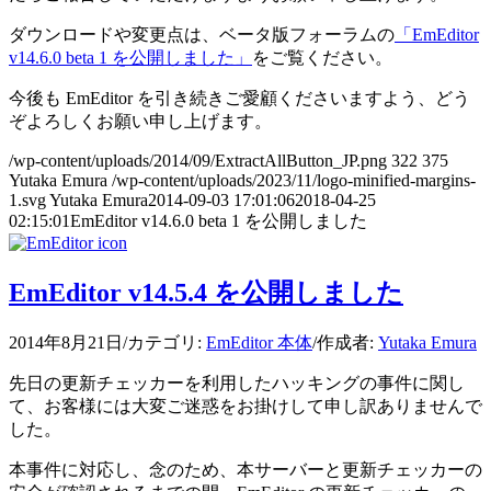
ダウンロードや変更点は、ベータ版フォーラムの
「EmEditor
v14.6.0 beta 1 を公開しました」
をご覧ください。
今後も EmEditor を引き続きご愛顧くださいますよう、どう
ぞよろしくお願い申し上げます。
/wp-content/uploads/2014/09/ExtractAllButton_JP.png
322
375
Yutaka Emura
/wp-content/uploads/2023/11/logo-minified-margins-
1.svg
Yutaka Emura
2014-09-03 17:01:06
2018-04-25
02:15:01
EmEditor v14.6.0 beta 1 を公開しました
EmEditor v14.5.4 を公開しました
2014年8月21日
/
カテゴリ:
EmEditor 本体
/
作成者:
Yutaka Emura
先日の更新チェッカーを利用したハッキングの事件に関し
て、お客様には大変ご迷惑をお掛けして申し訳ありませんで
した。
本事件に対応し、念のため、本サーバーと更新チェッカーの