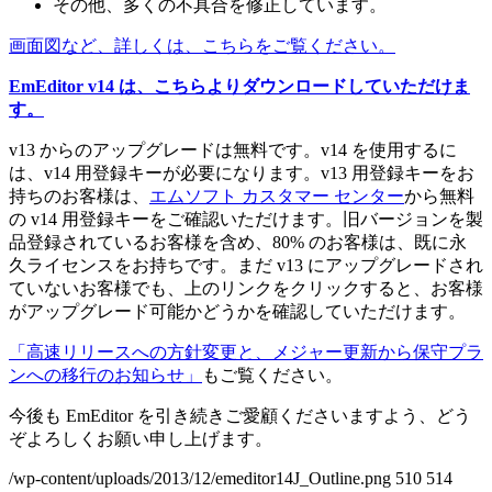
その他、多くの不具合を修正しています。
画面図など、詳しくは、こちらをご覧ください。
EmEditor v14 は、こちらよりダウンロードしていただけま
す。
v13 からのアップグレードは無料です。v14 を使用するに
は、v14 用登録キーが必要になります。v13 用登録キーをお
持ちのお客様は、
エムソフト カスタマー センター
から無料
の v14 用登録キーをご確認いただけます。旧バージョンを製
品登録されているお客様を含め、80% のお客様は、既に永
久ライセンスをお持ちです。まだ v13 にアップグレードされ
ていないお客様でも、上のリンクをクリックすると、お客様
がアップグレード可能かどうかを確認していただけます。
「高速リリースへの方針変更と、メジャー更新から保守プラ
ンへの移行のお知らせ」
もご覧ください。
今後も EmEditor を引き続きご愛顧くださいますよう、どう
ぞよろしくお願い申し上げます。
/wp-content/uploads/2013/12/emeditor14J_Outline.png
510
514