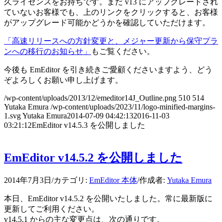
久ライセンスをお持ちです。まだ v13 にアップグレードされ
ていないお客様でも、上のリンクをクリックすると、お客様
がアップグレード可能かどうかを確認していただけます。
「高速リリースへの方針変更と、メジャー更新から保守プラ
ンへの移行のお知らせ」
もご覧ください。
今後も EmEditor を引き続きご愛顧くださいますよう、どう
ぞよろしくお願い申し上げます。
/wp-content/uploads/2013/12/emeditor14J_Outline.png
510
514
Yutaka Emura
/wp-content/uploads/2023/11/logo-minified-margins-
1.svg
Yutaka Emura
2014-07-09 04:42:13
2016-11-03
03:21:12
EmEditor v14.5.3 を公開しました
EmEditor v14.5.2 を公開しました
2014年7月3日
/
カテゴリ:
EmEditor 本体
/
作成者:
Yutaka Emura
本日、EmEditor v14.5.2 を公開いたしました。常に最新版に
更新してご利用ください。
v14.5.1 からの主な変更点は、次の通りです。