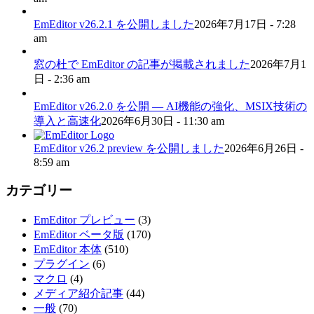
EmEditor v26.2.1 を公開しました
2026年7月17日 - 7:28
am
窓の杜で EmEditor の記事が掲載されました
2026年7月1
日 - 2:36 am
EmEditor v26.2.0 を公開 — AI機能の強化、MSIX技術の
導入と高速化
2026年6月30日 - 11:30 am
EmEditor v26.2 preview を公開しました
2026年6月26日 -
8:59 am
カテゴリー
EmEditor プレビュー
(3)
EmEditor ベータ版
(170)
EmEditor 本体
(510)
プラグイン
(6)
マクロ
(4)
メディア紹介記事
(44)
一般
(70)