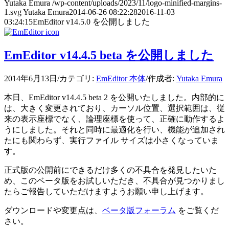
Yutaka Emura
/wp-content/uploads/2023/11/logo-minified-margins-
1.svg
Yutaka Emura
2014-06-26 08:22:28
2016-11-03
03:24:15
EmEditor v14.5.0 を公開しました
EmEditor v14.4.5 beta を公開しました
2014年6月13日
/
カテゴリ:
EmEditor 本体
/
作成者:
Yutaka Emura
本日、EmEditor v14.4.5 beta 2 を公開いたしました。内部的に
は、大きく変更されており、カーソル位置、選択範囲は、従
来の表示座標でなく、論理座標を使って、正確に動作するよ
うにしました。それと同時に最適化を行い、機能が追加され
たにも関わらず、実行ファイル サイズは小さくなっていま
す。
正式版の公開前にできるだけ多くの不具合を発見したいた
め、このベータ版をお試しいただき、不具合が見つかりまし
たらご報告していただけますようお願い申し上げます。
ダウンロードや変更点は、
ベータ版フォーラム
をご覧くだ
さい。