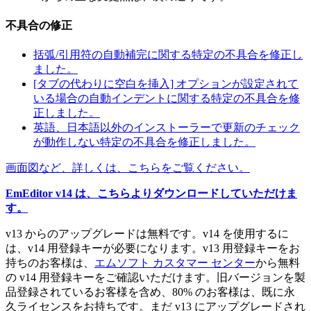
不具合の修正
括弧/引用符の自動補完に関する特定の不具合を修正し
ました。
[タブの代わりに空白を挿入] オプションが設定されて
いる場合の自動インデントに関する特定の不具合を修
正しました。
英語、日本語以外のインストーラーで更新のチェック
が動作しない特定の不具合を修正しました。
画面図など、詳しくは、こちらをご覧ください。
EmEditor v14 は、こちらよりダウンロードしていただけま
す。
v13 からのアップグレードは無料です。v14 を使用するに
は、v14 用登録キーが必要になります。v13 用登録キーをお
持ちのお客様は、
エムソフト カスタマー センター
から無料
の v14 用登録キーをご確認いただけます。旧バージョンを製
品登録されているお客様を含め、80% のお客様は、既に永
久ライセンスをお持ちです。まだ v13 にアップグレードされ