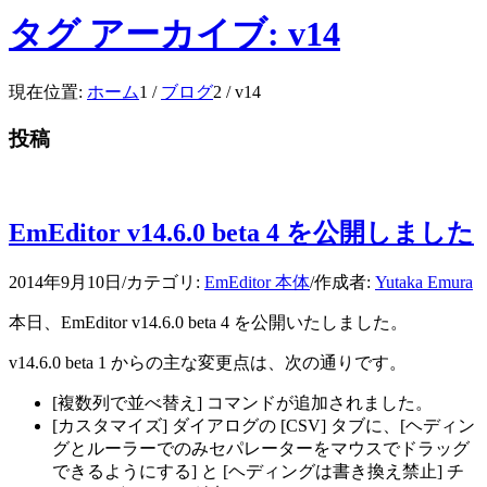
タグ アーカイブ: v14
現在位置:
ホーム
1
/
ブログ
2
/
v14
投稿
EmEditor v14.6.0 beta 4 を公開しました
2014年9月10日
/
カテゴリ:
EmEditor 本体
/
作成者:
Yutaka Emura
本日、EmEditor v14.6.0 beta 4 を公開いたしました。
v14.6.0 beta 1 からの主な変更点は、次の通りです。
[複数列で並べ替え] コマンドが追加されました。
[カスタマイズ] ダイアログの [CSV] タブに、[ヘディン
グとルーラーでのみセパレーターをマウスでドラッグ
できるようにする] と [ヘディングは書き換え禁止] チ