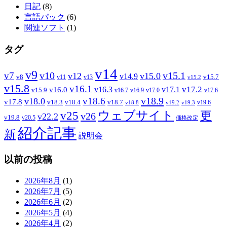
日記
(8)
言語パック
(6)
関連ソフト
(1)
タグ
v14
v9
v7
v10
v15.1
v12
v15.0
v14.9
v8
v15.7
v11
v13
v15.2
v15.8
v16.1
v17.2
v16.3
v17.1
v16.0
v15.9
v16.7
v16.9
v17.0
v17.6
v18.9
v18.6
v18.0
v17.8
v18.3
v18.4
v18.7
v19.6
v18.8
v19.2
v19.3
ウェブサイト
v25
更
v26
v22.2
v19.8
v20.5
価格改定
紹介記事
新
説明会
以前の投稿
2026年8月
(1)
2026年7月
(5)
2026年6月
(2)
2026年5月
(4)
2026年4月
(2)