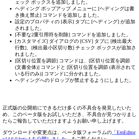
ェック ボックスを追加しました。
ヘディング ポップアップ メニューに [ヘディングは書
き換え禁止] コマンドを追加しました。
設定のプロパティの [表示] タブに [ヘディング] が追加
されました。
[不要な2重引用符を削除] コマンドを追加しました。
[カスタマイズ] ダイアログの [CSV] タブに [検出最大
行数]、[検出最小区切り数] チェック ボックスが追加さ
れました。
[区切り位置を調節] コマンドは、[区切り位置を調節
(文書全体)] コマンドと [区切り位置を調節 (表示されて
いる行のみ)] コマンドに分かれました。
ヘディングへのドロップが禁止するようにしました。
正式版の公開前にできるだけ多くの不具合を発見したいた
め、このベータ版をお試しいただき、不具合が見つかりまし
たらご報告していただけますようお願い申し上げます。
ダウンロードや変更点は、ベータ版フォーラムの
「EmEditor
v14.6.0 beta 4 を公開しました」
をご覧ください。