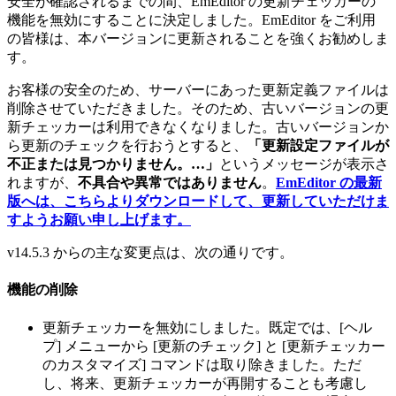
安全が確認されるまでの間、EmEditor の更新チェッカーの
機能を無効にすることに決定しました。EmEditor をご利用
の皆様は、本バージョンに更新されることを強くお勧めしま
す。
お客様の安全のため、サーバーにあった更新定義ファイルは
削除させていただきました。そのため、古いバージョンの更
新チェッカーは利用できなくなりました。古いバージョンか
ら更新のチェックを行おうとすると、
「更新設定ファイルが
不正または見つかりません。…」
というメッセージが表示さ
れますが、
不具合や異常ではありません
。
EmEditor の最新
版へは、こちらよりダウンロードして、更新していただけま
すようお願い申し上げます。
v14.5.3 からの主な変更点は、次の通りです。
機能の削除
更新チェッカーを無効にしました。既定では、[ヘル
プ] メニューから [更新のチェック] と [更新チェッカー
のカスタマイズ] コマンドは取り除きました。ただ
し、将来、更新チェッカーが再開することも考慮し