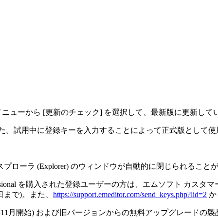
場合、[ヘルプ] メニューから [更新のチェック] を選択して、最新版に更新
りました。試用中に登録キーを入力することによって正式版として
ーラ (Explorer) のウィンドウが自動的に閉じられること
rofessional を購入された登録ユーザーの方は、エムソフト カスタ
1日まで)。また、
https://support.emeditor.com/send_keys.php?lid=2
か
1年11月開始) および旧バージョンからの無料アップグレード