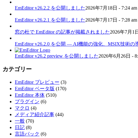
EmEditor v26.2.2 を公開しました
2026年7月18日 - 7:24 am
EmEditor v26.2.1 を公開しました
2026年7月17日 - 7:28 am
窓の杜で EmEditor の記事が掲載されました
2026年7月1日 
EmEditor v26.2.0 を公開 — AI機能の強化、MSIX技
EmEditor v26.2 preview を公開しました
2026年6月26日 - 8:
カテゴリー
EmEditor プレビュー
(3)
EmEditor ベータ版
(170)
EmEditor 本体
(510)
プラグイン
(6)
マクロ
(4)
メディア紹介記事
(44)
一般
(70)
日記
(8)
言語パック
(6)