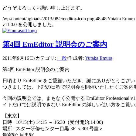
どうぞよろしくお願い申し上げます。
/wp-content/uploads/2013/08/emeditor-icon.png
48
48
Yutaka Emura
v11.0.0 を公開しました。
第4回 EmEditor 説明会のご案内
2011年9月16日
/
カテゴリ:
一般
/
作成者:
Yutaka Emura
第4回 EmEditor 説明会のご案内
日頃より EmEditor をご愛顧いただき、誠にありがとうござ
つきましては、下記の日程で説明会を開催いたしたくご案内
今回の説明会では、まもなく公開する EmEditor Professi
イトだけでは説明できない EmEditor の詳しい使い方
【東京】
日時 : 10/15(土) 14:15 ～ 16:30（受付開始:14:00)
場所 : スター研修センター目黒 3F ＜301号室＞
最寄駅: 目黒駅