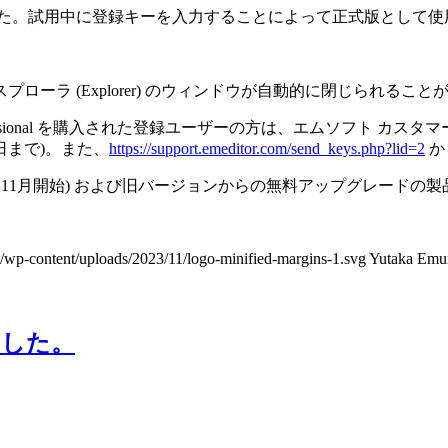
りました。試用中に登録キーを入力することによって正式版として
ーラ (Explorer) のウィンドウが自動的に閉じられること
rofessional を購入された登録ユーザーの方は、エムソフト カスタ
1日まで)。また、
https://support.emeditor.com/send_keys.php?lid=2
か
1年11月開始) および旧バージョンからの無料アップグレード
/wp-content/uploads/2023/11/logo-minified-margins-1.svg
Yutaka Emu
開しました。