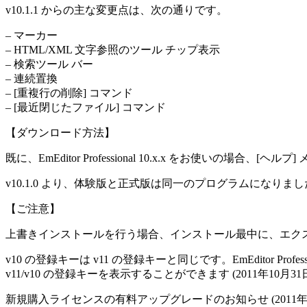
v10.1.1 からの主な変更点は、次の通りです。
– マーカー
– HTML/XML 文字参照のツール チップ表示
– 検索ツール バー
– 連続置換
– [重複行の削除] コマンド
– [最近閉じたファイル] コマンド
【ダウンロード方法】
既に、EmEditor Professional 10.x.x をお使いの
v10.1.0 より、体験版と正式版は同一のプログラムにな
【ご注意】
上書きインストールを行う場合、インストール最中に、エクスプロ
v10 の登録キーは v11 の登録キーと同じです。EmEditor P
v11/v10 の登録キーを表示することができます (2011年10月3
新規購入ライセンスの有料アップグレードのお知らせ (201