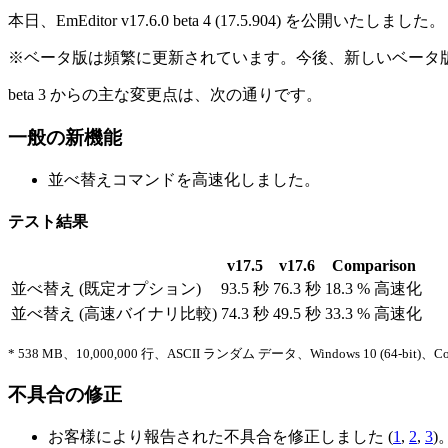
本日、EmEditor v17.6.0 beta 4 (17.5.904) を公開いたしました。
※ベータ版は頻繁に更新されています。今後、新しいベータ版に
beta 3 からの主な変更点は、次の通りです。
一般の新機能
並べ替えコマンドを高速化しました。
テスト結果
v17.5
v17.6
Comparison
並べ替え (既定オプション)
93.5 秒
76.3 秒
18.3 % 高速化
並べ替え (高速バイナリ比較)
74.3 秒
49.5 秒
33.3 % 高速化
* 538 MB、10,000,000 行、ASCII ランダム データ、Windows 10 (64-bit)、C
不具合の修正
お客様により報告された不具合を修正しました (
1
,
2
,
3
)