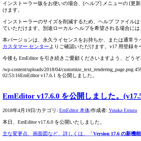
インストーラー版をお使いの場合、[ヘルプ] メニューの [
けます。
インストーラーのサイズを削減するため、ヘルプ ファイルは
ていただけます。別途ローカル ヘルプを希望される場合には
本バージョンは、永久ライセンスをお持ちか、または通常ライセ
カスタマー センター
よりご確認いただけます。v17 用登録キーは
今後も EmEditor を引き続きご愛顧くださいますよう、ど
/wp-content/uploads/2018/04/customize_text_rendering_page.png
45
02:53:16
EmEditor v17.6.1 を公開しました。
EmEditor v17.6.0 を公開しました。(
2018年4月19日
/
カテゴリ:
EmEditor 本体
/
作成者:
Yutaka Emura
本日、EmEditor v17.6.0 を公開いたしました。
主な変更点、画面図など、詳しくは、「
Version 17.6 の新機能