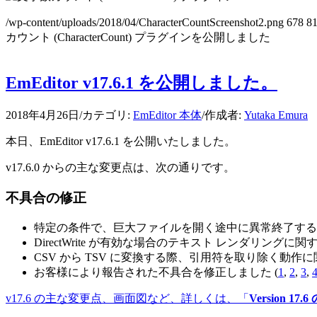
/wp-content/uploads/2018/04/CharacterCountScreenshot2.png
678
8
カウント (CharacterCount) プラグインを公開しました
EmEditor v17.6.1 を公開しました。
2018年4月26日
/
カテゴリ:
EmEditor 本体
/
作成者:
Yutaka Emura
本日、EmEditor v17.6.1 を公開いたしました。
v17.6.0 からの主な変更点は、次の通りです。
不具合の修正
特定の条件で、巨大ファイルを開く途中に異常終了する
DirectWrite が有効な場合のテキスト レンダリング
CSV から TSV に変換する際、引用符を取り除く動
お客様により報告された不具合を修正しました (
1
,
2
,
3
,
v17.6 の主な変更点、画面図など、詳しくは、「
Version 17