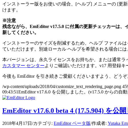
インストーラー版をお使いの場合、[ヘルプ] メニューの [
けます。
※注意
残念ながら、EmEditor v17.5.0 に付属の更新チェッ
新してください。
インストーラーのサイズを削減するため、ヘルプ ファイルは
ていただけます。別途ローカル ヘルプを希望される場合には
本バージョンは、永久ライセンスをお持ちか、または通常ライセ
カスタマー センター
よりご確認いただけます。v17 用登録キーは
今後も EmEditor を引き続きご愛顧くださいますよう、ど
/wp-content/uploads/2018/04/customize_text_rendering_page.png
45
09:43:51
EmEditor v17.6.0 を公開しました。(v17.5.0 か
EmEditor v17.6.0 beta 4 (17.5.904)
2018年4月17日
/
カテゴリ:
EmEditor ベータ版
/
作成者:
Yutaka Em