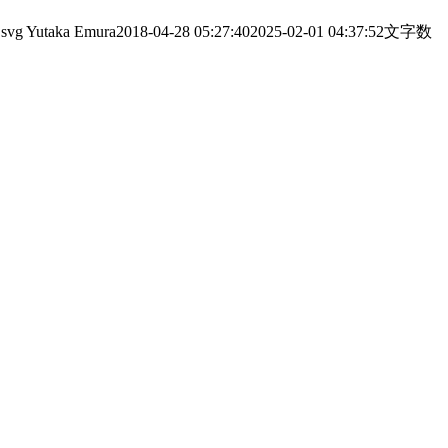
.svg
Yutaka Emura
2018-04-28 05:27:40
2025-02-01 04:37:52
文字数