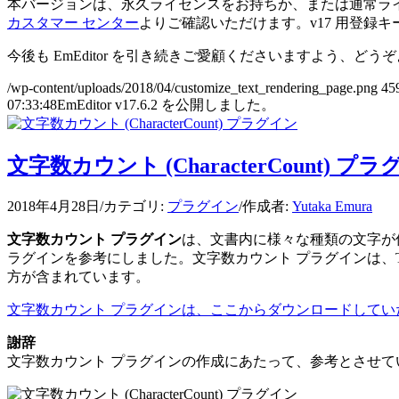
本バージョンは、永久ライセンスをお持ちか、または通常ライセ
カスタマー センター
よりご確認いただけます。v17 用登録キーは
今後も EmEditor を引き続きご愛顧くださいますよう、ど
/wp-content/uploads/2018/04/customize_text_rendering_page.png
45
07:33:48
EmEditor v17.6.2 を公開しました。
文字数カウント (CharacterCount)
2018年4月28日
/
カテゴリ:
プラグイン
/
作成者:
Yutaka Emura
文字数カウント プラグイン
は、文書内に様々な種類の文字が何個含
ラグインを参考にしました。文字数カウント プラグインは、Text Inf
方が含まれています。
文字数カウント プラグインは、ここからダウンロードしてい
謝辞
文字数カウント プラグインの作成にあたって、参考とさせていただいた 