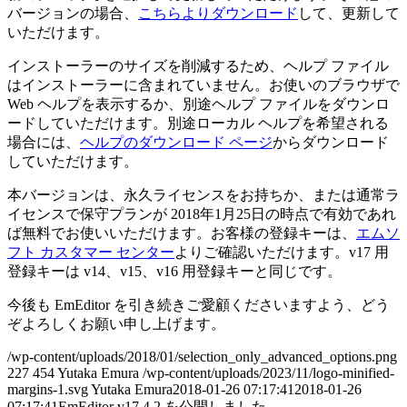
バージョンの場合、
こちらよりダウンロード
して、更新して
いただけます。
インストーラーのサイズを削減するため、ヘルプ ファイル
はインストーラーに含まれていません。お使いのブラウザで
Web ヘルプを表示するか、別途ヘルプ ファイルをダウンロ
ードしていただけます。別途ローカル ヘルプを希望される
場合には、
ヘルプのダウンロード ページ
からダウンロード
していただけます。
本バージョンは、永久ライセンスをお持ちか、または通常ラ
イセンスで保守プランが 2018年1月25日の時点で有効であれ
ば無料でお使いいただけます。お客様の登録キーは、
エムソ
フト カスタマー センター
よりご確認いただけます。v17 用
登録キーは v14、v15、v16 用登録キーと同じです。
今後も EmEditor を引き続きご愛顧くださいますよう、どう
ぞよろしくお願い申し上げます。
/wp-content/uploads/2018/01/selection_only_advanced_options.png
227
454
Yutaka Emura
/wp-content/uploads/2023/11/logo-minified-
margins-1.svg
Yutaka Emura
2018-01-26 07:17:41
2018-01-26
07:17:41
EmEditor v17.4.2 を公開しました。