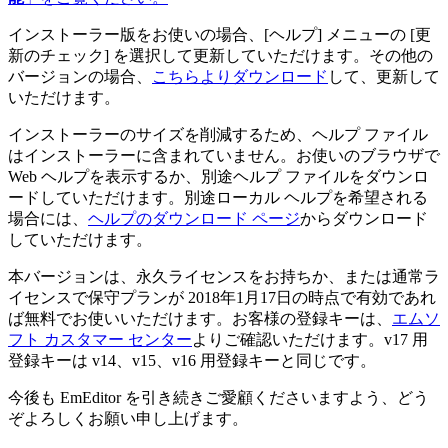
インストーラー版をお使いの場合、[ヘルプ] メニューの [更
新のチェック] を選択して更新していただけます。その他の
バージョンの場合、
こちらよりダウンロード
して、更新して
いただけます。
インストーラーのサイズを削減するため、ヘルプ ファイル
はインストーラーに含まれていません。お使いのブラウザで
Web ヘルプを表示するか、別途ヘルプ ファイルをダウンロ
ードしていただけます。別途ローカル ヘルプを希望される
場合には、
ヘルプのダウンロード ページ
からダウンロード
していただけます。
本バージョンは、永久ライセンスをお持ちか、または通常ラ
イセンスで保守プランが 2018年1月17日の時点で有効であれ
ば無料でお使いいただけます。お客様の登録キーは、
エムソ
フト カスタマー センター
よりご確認いただけます。v17 用
登録キーは v14、v15、v16 用登録キーと同じです。
今後も EmEditor を引き続きご愛顧くださいますよう、どう
ぞよろしくお願い申し上げます。