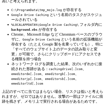
高いと考えられます。
が存在する
C:\ProgramData\tmp_mojo.log
という名前のタスクがスケジュ
Google Drive Caching
ールされている
フォルダ内に
%LOCALAPPDATA%\Google Drive Caching\
が存在する
background.vbs
Chrome、Microsoft Edge など Chromium ベースのブラウ
ザに、
という名前の拡張機能が
Google Drive Caching
存在する（たとえ Google 製を名乗っていても）。特に
「すべてのウェブサイト上のデータの読み取りと変
更」が可能で、さらにクリップボードにアクセスでき
る権限を持つ場合
ネットワーク ログを調査した結果、次のいずれかに接
続された形跡がある：
、
cachingdrive[.]com
、
、
emeditorde[.]com
emeditorgb[.]com
、
、
emeditorjp[.]com
emeditorsb[.]com
emeditorltd[.]com
上記のすべてに当てはまらない場合、リスクは低いと考えら
れますが、ゼロではありません。攻撃の一部はファイルに痕
跡を残さず、メモリ上で実行される場合があるためです。