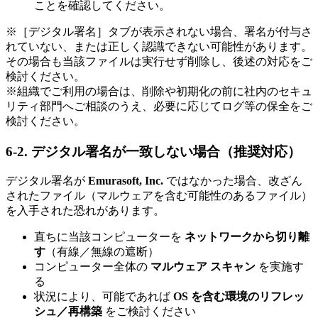
ことを確認してください。
※［デジタル署名］タブが表示されない場合、署名が付与さ
れていない、または正しく認識できない可能性があります。
その場合も当該ファイルは実行せず削除し、後述の対応をご
検討ください。
※組織でご利用の場合は、削除や初期化の前に社内のセキュ
リティ部門へご相談のうえ、必要に応じてログ等の保全をご
検討ください。
6-2. デジタル署名が一致しない場合（推奨対応）
デジタル署名が
Emurasoft, Inc.
ではなかった場合、改ざん
されたファイル（マルウェアを含む可能性のあるファイル）
を入手された恐れがあります。
直ちに当該コンピューターを
ネットワークから切り離
す
（有線／無線の遮断）
コンピューター全体の
マルウェア スキャン
を実施す
る
状況により、可能であれば
OS を含む環境のリフレッ
シュ／再構築
をご検討ください