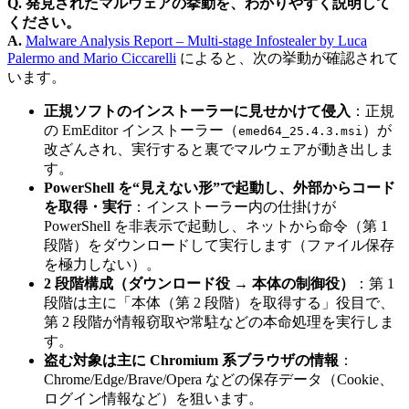
Q. 発見されたマルウェアの挙動を、わかりやすく説明して
ください。
A.
Malware Analysis Report – Multi-stage Infostealer by Luca
Palermo and Mario Ciccarelli
によると、次の挙動が確認されて
います。
正規ソフトのインストーラーに見せかけて侵入
：正規
の EmEditor インストーラー（
）が
emed64_25.4.3.msi
改ざんされ、実行すると裏でマルウェアが動き出しま
す。
PowerShell を“見えない形”で起動し、外部からコード
を取得・実行
：インストーラー内の仕掛けが
PowerShell を非表示で起動し、ネットから命令（第 1
段階）をダウンロードして実行します（ファイル保存
を極力しない）。
2 段階構成（ダウンロード役 → 本体の制御役）
：第 1
段階は主に「本体（第 2 段階）を取得する」役目で、
第 2 段階が情報窃取や常駐などの本命処理を実行しま
す。
盗む対象は主に Chromium 系ブラウザの情報
：
Chrome/Edge/Brave/Opera などの保存データ（Cookie、
ログイン情報など）を狙います。