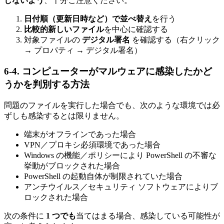
しないよう
、十分ご注意ください。
日付順（更新日時など）で並べ替え
を行う
比較的新しいファイル
を中心に確認する
対象ファイルの
デジタル署名
を確認する（右クリック
→ プロパティ → デジタル署名）
6-4. コンピューターがマルウェアに感染したかど
うかを判別する方法
問題のファイルを実行した場合でも、次のような環境では必
ずしも感染するとは限りません。
端末がオフラインであった場合
VPN／プロキシ必須環境であった場合
Windows の機能／ポリシーにより PowerShell の不審な
挙動がブロックされた場合
PowerShell の起動自体が制限されていた場合
アンチウイルス／セキュリティ ソフトウェアによりブ
ロックされた場合
次の条件に
1 つでも
当てはまる場合、感染している可能性が