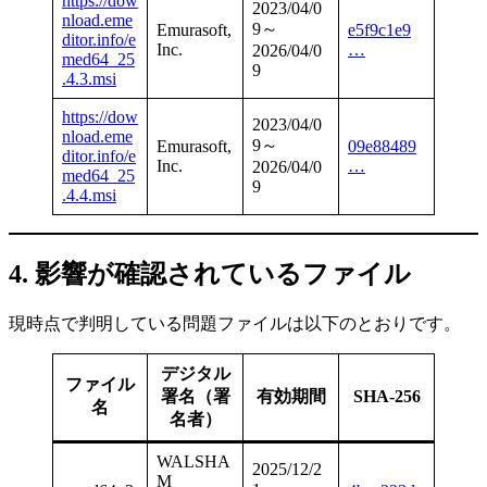
https://dow
2023/04/0
nload.eme
9～
Emurasoft,
e5f9c1e9
ditor.info/e
Inc.
…
2026/04/0
med64_25
9
.4.3.msi
https://dow
2023/04/0
nload.eme
9～
Emurasoft,
09e88489
ditor.info/e
Inc.
…
2026/04/0
med64_25
9
.4.4.msi
4. 影響が確認されているファイル
現時点で判明している問題ファイルは以下のとおりです。
デジタル
ファイル
署名（署
有効期間
SHA-256
名
名者）
WALSHA
2025/12/2
M