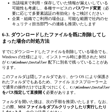
当該端末で利用・保存していた情報が漏えいしている
可能性も考慮し、各種サービスの
パスワード変更
（必
要に応じて多要素認証の有効化）をご検討ください
企業・組織でご利用の場合は、可能な範囲で社内のセ
キュリティ担当部門への連絡も推奨いたします
6-3. ダウンロードしたファイルを既に削除してし
まった場合の対処方法
すでにダウンロードしたファイルを削除している場合でも、
Windows の仕様により、インストール時に参照された MSI
が
配下に別名で残っていることがあ
C:\Windows\Installer
ります。
このフォルダは隠しフォルダであり、かつ OS により保護さ
れたフォルダでもあるため、ファイル エクスプローラー上
で通常の操作だけでは見つけにくく、
C:\Windows\Installer
をパス指定して直接開く
必要があります。
フォルダを開いた後は、次の手順を推奨いたします。なお、
この際、
MSI ファイルをダブルクリックしたり実行したり