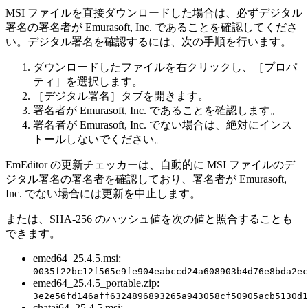
MSI ファイルを直接ダウンロードした場合は、必ずデジタル
署名の署名者が Emurasoft, Inc. であることを確認してくださ
い。デジタル署名を確認するには、次の手順を行います。
ダウンロードしたファイルを右クリックし、［プロパ
ティ］を選択します。
［デジタル署名］タブを開きます。
署名者が Emurasoft, Inc. であることを確認します。
署名者が Emurasoft, Inc. でない場合は、絶対にインス
トールしないでください。
EmEditor の更新チェッカーは、自動的に MSI ファイルのデ
ジタル署名の署名者を確認しており、署名者が Emurasoft,
Inc. でない場合には更新を中止します。
または、SHA-256 のハッシュ値を次の値と照合することも
できます。
emed64_25.4.5.msi:
0035f22bc12f565e9fe904eabccd24a608903b4d76e8bda2ec
emed64_25.4.5_portable.zip:
3e2e56fd146aff6324896893265a943058cf50905acb5130d1
chatai64_25.4.5.msi: