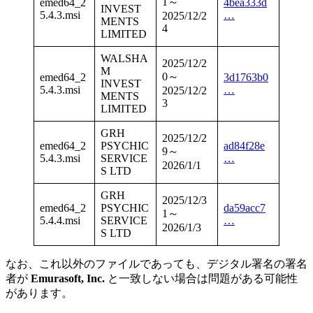
1～
emed64_2
4bea333d
INVEST
5.4.3.msi
…
2025/12/2
MENTS
4
LIMITED
WALSHA
2025/12/2
M
0～
emed64_2
3d1763b0
INVEST
5.4.3.msi
…
2025/12/2
MENTS
3
LIMITED
GRH
2025/12/2
emed64_2
PSYCHIC
ad84f28e
9～
5.4.3.msi
SERVICE
…
2026/1/1
S LTD
GRH
2025/12/3
emed64_2
PSYCHIC
da59acc7
1～
5.4.4.msi
SERVICE
…
2026/1/3
S LTD
なお、これ以外のファイルであっても、デジタル署名の署名
者が
Emurasoft, Inc.
と一致しない場合は問題がある可能性
があります。