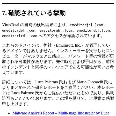
7. 確認されている挙動
VirusTotal の当時の検出結果により、
、
emeditorjp[.]com
、
、
、
emeditorde[.]com
emeditorgb[.]com
emeditorsb[.]com
へのアクセスが確認されています。
emeditorltd[.]com
これらのドメインは、弊社（Emurasoft, Inc.）が管理してい
るドメインではありません。インストーラーを実行したコン
ピューターがマルウェアに感染し、パスワード等の情報が窃
取される可能性があります。発生時期および手口から、前回
のインシデントと同様のマルウェアである可能性が高いと考
えています。
詳細については、Luca Palermo 氏および Mario Ciccarelli 氏に
よりまとめられた研究レポートをご参照ください。本レポー
トは Luca Palermo 氏からご提供いただいたものであり、掲載
許可もいただいております。この場を借りて、ご厚意に感謝
申し上げます。
Malware Analysis Report – Multi-stage Infostealer by Luca