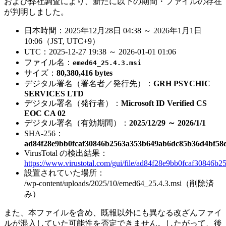
および弊社調査により、新たに以下の期間・ファイルの存在
が判明しました。
日本時間：2025年12月28日 04:38 ～ 2026年1月1日
10:06（JST, UTC+9）
UTC：2025-12-27 19:38 ～ 2026-01-01 01:06
ファイル名：
emed64_25.4.3.msi
サイズ：
80,380,416 bytes
デジタル署名（署名者／発行先）：
GRH PSYCHIC
SERVICES LTD
デジタル署名（発行者）：
Microsoft ID Verified CS
EOC CA 02
デジタル署名（有効期間）：
2025/12/29 ～ 2026/1/1
SHA-256：
ad84f28e9bb0fcaf30846b2563a353b649ab6dc85b36d4bf58
VirusTotal の検出結果：
https://www.virustotal.com/gui/file/ad84f28e9bb0fcaf3084
設置されていた場所：
/wp-content/uploads/2025/10/emed64_25.4.3.msi（削除済
み）
また、本ファイルを含め、既報以外にも異なる改ざんファイ
ルが混入していた可能性を否定できません。したがって、後