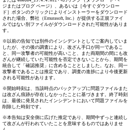
emed64_25.4.4.msi
ジまたはブログ ページ）、あるいは［今すぐダウンロー
ド］ボタンのクリックによりインストーラーをダウンロード
された場合、弊社（Emurasoft, Inc.）が提供する正規ファイ
ルではない別ファイルがダウンロードされた可能性がありま
す。
※以前の告知では別件のインシデントとしてご案内していま
したが、その後の調査により、改ざん手口が同一であるこ
と、同一攻撃者の可能性が高いこと、また両期間の間にも改
ざんが継続していた可能性を否定できないことから、期間を
統合して「確認推奨」に含めることとしました。なお、同一
攻撃者であることは推定であり、調査の進捗により今後更新
される可能性があります。
※開始時刻は、当該時点のバックアップに問題ファイルまた
は改ざん痕跡が存在しなかったことに基づきます。終了時刻
は、最後に発見されたインシデントにおいて問題ファイルを
削除した時刻です。
※本告知は安全側に広げた推定であり、期間中ずっと連続し
て改ざんが行われていたことを意味するものではありませ
ん。