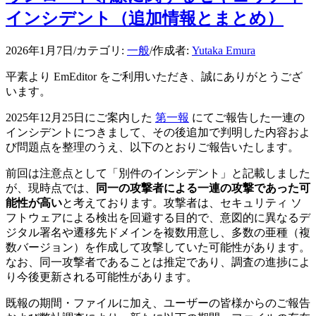
インシデント（追加情報とまとめ）
2026年1月7日
/
カテゴリ:
一般
/
作成者:
Yutaka Emura
平素より EmEditor をご利用いただき、誠にありがとうござ
います。
2025年12月25日にご案内した
第一報
にてご報告した一連の
インシデントにつきまして、その後追加で判明した内容およ
び問題点を整理のうえ、以下のとおりご報告いたします。
前回は注意点として「別件のインシデント」と記載しました
が、現時点では、
同一の攻撃者による一連の攻撃であった可
能性が高い
と考えております。攻撃者は、セキュリティ ソ
フトウェアによる検出を回避する目的で、意図的に異なるデ
ジタル署名や遷移先ドメインを複数用意し、多数の亜種（複
数バージョン）を作成して攻撃していた可能性があります。
なお、同一攻撃者であることは推定であり、調査の進捗によ
り今後更新される可能性があります。
既報の期間・ファイルに加え、ユーザーの皆様からのご報告