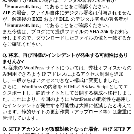
A.
拡張子が
MSI
の場合は、デジタル署名の署名者が
「Emurasoft, Inc.」
であることをご確認ください。
ZIP
の場合、ファイル自体にデジタル署名は付与されません
が、解凍後の
EXE
および
DLL
のデジタル署名の署名者が
「Emurasoft, Inc.」
であることをご確認ください。
また今後は、ブログにて提供ファイルの
SHA-256
をお知ら
せしますので、ダウンロードしたファイルの値と一致するか
をご確認ください。
Q. 将来、再び同様のインシデントが発生する可能性はあり
ませんか?
A.
従来の WordPress サイトについては、弊社オフィスからの
み利用できるよう IP アドレスによるアクセス制限を追加
し、一般からはアクセスできない構成に変更しました。
さらに、WordPress の内容を HTML/CSS/JavaScript としてエ
クスポートし、静的サイトとして公開する構成へ移行しまし
た。これにより、今回のように WordPress の脆弱性を悪用し
たインシデントが発生する可能性は大幅に低減したと考えて
います。静的サイトの更新作業（アップロード等）は厳重に
管理しています。
Q. SFTP アカウントが攻撃対象となった場合、再び SFTP ア