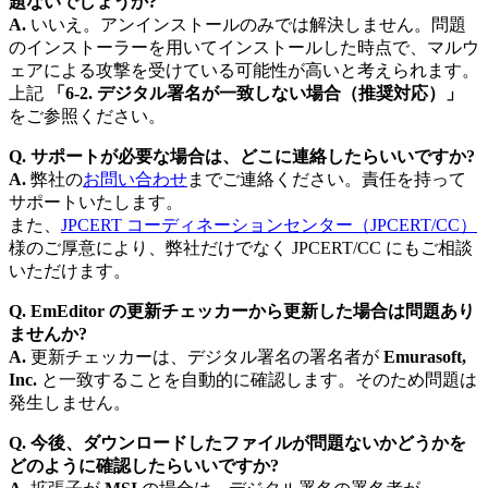
題ないでしょうか?
A.
いいえ。アンインストールのみでは解決しません。問題
のインストーラーを用いてインストールした時点で、マルウ
ェアによる攻撃を受けている可能性が高いと考えられます。
上記
「6-2. デジタル署名が一致しない場合（推奨対応）」
をご参照ください。
Q. サポートが必要な場合は、どこに連絡したらいいですか?
A.
弊社の
お問い合わせ
までご連絡ください。責任を持って
サポートいたします。
また、
JPCERT コーディネーションセンター（JPCERT/CC）
様のご厚意により、弊社だけでなく JPCERT/CC にもご相談
いただけます。
Q. EmEditor の更新チェッカーから更新した場合は問題あり
ませんか?
A.
更新チェッカーは、デジタル署名の署名者が
Emurasoft,
Inc.
と一致することを自動的に確認します。そのため問題は
発生しません。
Q. 今後、ダウンロードしたファイルが問題ないかどうかを
どのように確認したらいいですか?