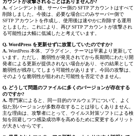
カウントが攻撃されることはありませんか?
A.
インシデント後、サーバー側の SFTP アカウントはすべて
削除しました。今後は、必要な場合にのみサーバー側で
SFTP アカウントを作成し、使用後は速やかに削除する運用
としました。これにより、再び SFTP アカウントが攻撃され
る可能性は大幅に低減したと考えています。
Q. WordPress を更新せずに放置していたのですか?
A.
WordPress 本体、プラグイン、テーマは平素より更新して
います。ただし、脆弱性が発見されてから長期間にわたり開
発者による更新が提供されない場合があり、その結果として
脆弱性が残存してしまう可能性があります。今回の攻撃は、
そのような脆弱性が狙われた可能性を否定できません。
Q. どうして問題のファイルに多くのバージョンが存在する
のですか?
A.
専門家によると、同一目的のマルウェアについて、よく
似た別バージョンが多数存在することは珍しくありません。
主な理由は、攻撃者にとって、ウイルス対策ソフトによる検
知を回避しつつ感染成功率を高めるために変更するメリット
が大きいからです。