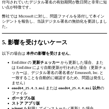
付与されていたデジタル署名の有効期間が数日間と非常に短
い点が特徴です。
弊社では Microsoft に対し、問題ファイルを添付して本イン
シデントを報告し、当該デジタル署名の無効化を要請しまし
た。
5. 影響を受けないケース
以下の場合は
本件の影響を受けません
。
EmEditor の
更新チェッカー
から更新した場合、また
は EmEditor により自動更新が行われた場合（更新チェ
ッカーは、デジタル署名の署名者が Emurasoft, Inc. と
一致することを自動的に確認するため、問題は発生し
ません）
または
以外
の
emed64_25.4.3.msi
emed64_25.4.4.msi
ファイル
ポータブル版
ストア アプリ版
winget
を利用してインストール／更新した場合