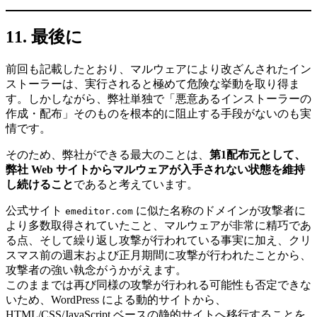
11. 最後に
前回も記載したとおり、マルウェアにより改ざんされたイン
ストーラーは、実行されると極めて危険な挙動を取り得ま
す。しかしながら、弊社単独で「悪意あるインストーラーの
作成・配布」そのものを根本的に阻止する手段がないのも実
情です。
そのため、弊社ができる最大のことは、
第1配布元として、
弊社 Web サイトからマルウェアが入手されない状態を維持
し続けること
であると考えています。
公式サイト
に似た名称のドメインが攻撃者に
emeditor.com
より多数取得されていたこと、マルウェアが非常に精巧であ
る点、そして繰り返し攻撃が行われている事実に加え、クリ
スマス前の週末および正月期間に攻撃が行われたことから、
攻撃者の強い執念がうかがえます。
このままでは再び同様の攻撃が行われる可能性も否定できな
いため、WordPress による動的サイトから、
HTML/CSS/JavaScript ベースの静的サイトへ移行することを