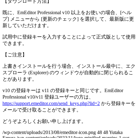
【ダウンロード方法】
既に、EmEditor Professional v10 以上をお使いの場合、[ヘル
プ] メニューから [更新のチェック] を選択して、最新版に更
新していただけます。
試用中に登録キーを入力することによって正式版として使用
できます。
【ご注意】
上書きインストールを行う場合、インストール最中に、エク
スプローラ (Explorer) のウィンドウが自動的に閉じられるこ
とがあります。
v10 の登録キーは v11 の登録キーと同じです。EmEditor
Professional v10/v11 登録ユーザーの方は、
https://support.emeditor.com/send_keys.php?lid=2
から登録キーを
メールで受け取ることができます。
どうぞよろしくお願い申し上げます。
/wp-content/uploads/2013/08/emeditor-icon.png
48
48
Yutaka
Emura
/wp-content/uploads/2023/11/logo-minified-margins-1.svg