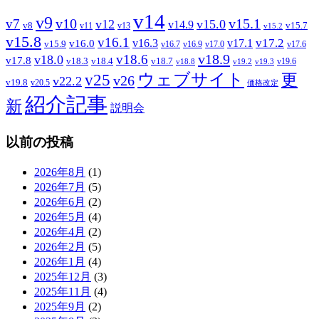
v14
v9
v7
v10
v15.1
v12
v15.0
v14.9
v8
v15.7
v11
v13
v15.2
v15.8
v16.1
v17.2
v16.3
v17.1
v16.0
v15.9
v16.7
v16.9
v17.0
v17.6
v18.9
v18.6
v18.0
v17.8
v18.3
v18.4
v18.7
v19.6
v18.8
v19.2
v19.3
ウェブサイト
v25
更
v26
v22.2
v19.8
v20.5
価格改定
紹介記事
新
説明会
以前の投稿
2026年8月
(1)
2026年7月
(5)
2026年6月
(2)
2026年5月
(4)
2026年4月
(2)
2026年2月
(5)
2026年1月
(4)
2025年12月
(3)
2025年11月
(4)
2025年9月
(2)