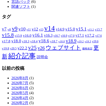
言語パック
(6)
関連ソフト
(1)
タグ
v14
v9
v7
v10
v15.1
v12
v15.0
v14.9
v8
v15.7
v11
v13
v15.2
v15.8
v16.1
v17.2
v16.3
v17.1
v16.0
v15.9
v16.7
v16.9
v17.0
v17.6
v18.9
v18.6
v18.0
v17.8
v18.3
v18.4
v18.7
v19.6
v18.8
v19.2
v19.3
ウェブサイト
v25
更
v26
v22.2
v19.8
v20.5
価格改定
紹介記事
新
説明会
以前の投稿
2026年8月
(1)
2026年7月
(5)
2026年6月
(2)
2026年5月
(4)
2026年4月
(2)
2026年2月
(5)