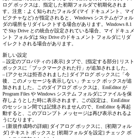
ログ ボックスは、指定した初期フォルダで初期化されま
す。注意：よく知られたフォルダ (マイ ドキュメント、マイ
ピクチャなど) が指定されると、Windows システムがフォル
ダの場所をリダイレクトする場合があります。Windows 8.1
で Sky Drive との統合が設定されている場合、マイ ドキュメ
ント フォルダは Sky Drive のドキュメント フォルダにリダ
イレクトされる場合があります。
新しい設定
– 設定のプロパティの [表示] タブで、[指定する部分] リスト
ボックスに「ブックマークされた行」が追加されました。
– [アクセスは拒否されました] ダイアログ ボックスに「今
後、このメッセージを表示しない」チェック ボックスが追
加されました。このダイアログ ボックスは、EmEditor が
Program Files や Windows システム フォルダにファイルを保
存しようとした時に表示されます。この設定は、EmEditor
のセッション間では記憶されませんので、EmEditor を再起
動すると、このプロンプト メッセージは再び表示されるよ
うになります。
– [新規作成時の詳細] ダイアログ ボックスに、[初期フォル
ダ] テキスト ボックスと [初期フォルダを設定] チェック ボ