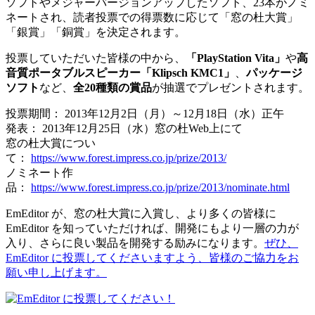
ソフトやメジャーバージョンアップしたソフト、23本がノミ
ネートされ、読者投票での得票数に応じて「窓の杜大賞」
「銀賞」「銅賞」を決定されます。
投票していただいた皆様の中から、
「PlayStation Vita」
や
高
音質ポータブルスピーカー「Klipsch KMC1」
、
パッケージ
ソフト
など、
全20種類の賞品
が抽選でプレゼントされます。
投票期間： 2013年12月2日（月）～12月18日（水）正午
発表： 2013年12月25日（水）窓の杜Web上にて
窓の杜大賞につい
て：
https://www.forest.impress.co.jp/prize/2013/
ノミネート作
品：
https://www.forest.impress.co.jp/prize/2013/nominate.html
EmEditor が、窓の杜大賞に入賞し、より多くの皆様に
EmEditor を知っていただければ、開発にもより一層の力が
入り、さらに良い製品を開発する励みになります。
ぜひ、
EmEditor に投票してくださいますよう、皆様のご協力をお
願い申し上げます。