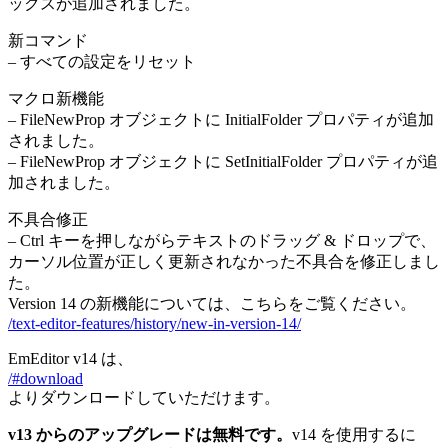
ックスが追加されました。
新コマンド
– すべての設定をリセット
マクロ新機能
– FileNewProp オブジェクトに InitialFolder プロパティが追加
されました。
– FileNewProp オブジェクトに SetInitialFolder プロパティが追
加されました。
不具合修正
– Ctrl キーを押しながらテキストのドラッグ & ドロップで、
カーソル位置が正しく更新されなかった不具合を修正しまし
た。
Version 14 の新機能については、こちらをご覧ください。
/text-editor-features/history/new-in-version-14/
EmEditor v14 は、
/#download
よりダウンロードしていただけます。
v13 からのアップグレードは無料です。
v14 を使用するに