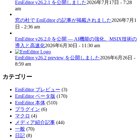
EmEditor v26.2.1 を公開しました
2026年7月17日 - 7:28
am
窓の杜で EmEditor の記事が掲載されました
2026年7月1
日 - 2:36 am
EmEditor v26.2.0 を公開 — AI機能の強化、MSIX技術の
導入と高速化
2026年6月30日 - 11:30 am
EmEditor v26.2 preview を公開しました
2026年6月26日 -
8:59 am
カテゴリー
EmEditor プレビュー
(3)
EmEditor ベータ版
(170)
EmEditor 本体
(510)
プラグイン
(6)
マクロ
(4)
メディア紹介記事
(44)
一般
(70)
日記
(8)