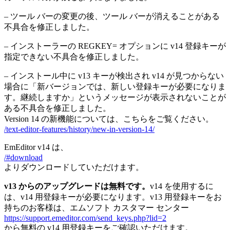
– ツール バーの変更の後、ツール バーが消えることがある
不具合を修正しました。
– インストーラーの REGKEY= オプションに v14 登録キーが
指定できない不具合を修正しました。
– インストール中に v13 キーが検出され v14 が見つからない
場合に「新バージョンでは、新しい登録キーが必要になりま
す。継続しますか」というメッセージが表示されないことが
ある不具合を修正しました。
Version 14 の新機能については、こちらをご覧ください。
/text-editor-features/history/new-in-version-14/
EmEditor v14 は、
/#download
よりダウンロードしていただけます。
v13 からのアップグレードは無料です。
v14 を使用するに
は、v14 用登録キーが必要になります。v13 用登録キーをお
持ちのお客様は、エムソフト カスタマー センター
https://support.emeditor.com/send_keys.php?lid=2
から無料の v14 用登録キーをご確認いただけます。