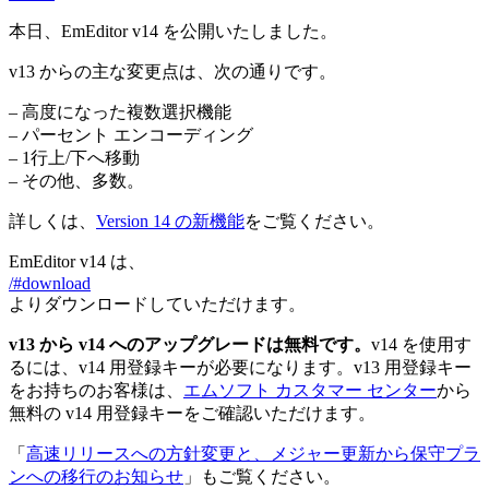
本日、EmEditor v14 を公開いたしました。
v13 からの主な変更点は、次の通りです。
– 高度になった複数選択機能
– パーセント エンコーディング
– 1行上/下へ移動
– その他、多数。
詳しくは、
Version 14 の新機能
をご覧ください。
EmEditor v14 は、
/#download
よりダウンロードしていただけます。
v13 から v14 へのアップグレードは無料です。
v14 を使用す
るには、v14 用登録キーが必要になります。v13 用登録キー
をお持ちのお客様は、
エムソフト カスタマー センター
から
無料の v14 用登録キーをご確認いただけます。
「
高速リリースへの方針変更と、メジャー更新から保守プラ
ンへの移行のお知らせ
」もご覧ください。