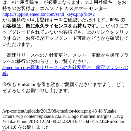
は、v14 用登録キーが必要になります。v13 用登録キーをお
持ちのお客様は、エムソフト カスタマー センター
https://support.emeditor.com/send_keys.php?lid=2
から無料の v14 用登録キーをご確認いただけます。
80% の
お客様は、既に永久ライセンスをお持ちです。
まだ v13 にア
ップグレードされていないお客様でも、上のリンクをクリッ
クすると、お客様がアップグレード可能かどうかを確認して
いただけます。
「高速リリースへの方針変更と、メジャー更新から保守プラ
ンへの移行のお知らせ」もご覧ください。
/emeditor-core/高速リリースへの方針変更と、保守プランへの
移/
今後も EmEditor を引き続きご愛顧くださいますよう、どう
ぞよろしくお願い申し上げます。
/wp-content/uploads/2013/08/emeditor-icon.png
48
48
Yutaka
Emura
/wp-content/uploads/2023/11/logo-minified-margins-1.svg
Yutaka Emura
2013-12-24 09:41:43
2016-11-04 01:32:04
EmEditor
v14.1.0 を公開しました