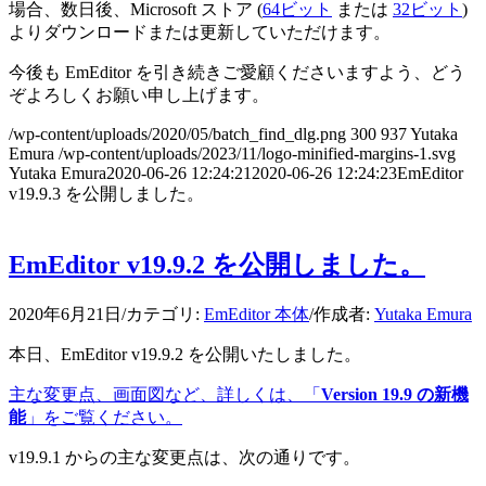
場合、数日後、Microsoft ストア (
64ビット
または
32ビット
)
よりダウンロードまたは更新していただけます。
今後も EmEditor を引き続きご愛顧くださいますよう、どう
ぞよろしくお願い申し上げます。
/wp-content/uploads/2020/05/batch_find_dlg.png
300
937
Yutaka
Emura
/wp-content/uploads/2023/11/logo-minified-margins-1.svg
Yutaka Emura
2020-06-26 12:24:21
2020-06-26 12:24:23
EmEditor
v19.9.3 を公開しました。
EmEditor v19.9.2 を公開しました。
2020年6月21日
/
カテゴリ:
EmEditor 本体
/
作成者:
Yutaka Emura
本日、EmEditor v19.9.2 を公開いたしました。
主な変更点、画面図など、詳しくは、「
Version 19.9 の新機
能
」をご覧ください。
v19.9.1 からの主な変更点は、次の通りです。