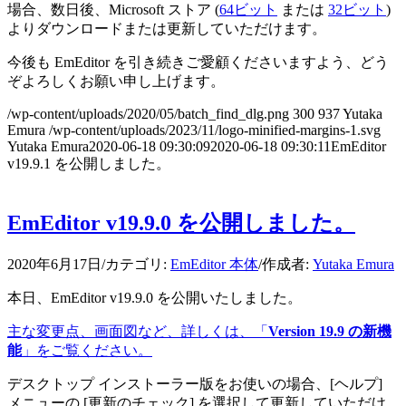
場合、数日後、Microsoft ストア (
64ビット
または
32ビット
)
よりダウンロードまたは更新していただけます。
今後も EmEditor を引き続きご愛顧くださいますよう、どう
ぞよろしくお願い申し上げます。
/wp-content/uploads/2020/05/batch_find_dlg.png
300
937
Yutaka
Emura
/wp-content/uploads/2023/11/logo-minified-margins-1.svg
Yutaka Emura
2020-06-18 09:30:09
2020-06-18 09:30:11
EmEditor
v19.9.1 を公開しました。
EmEditor v19.9.0 を公開しました。
2020年6月17日
/
カテゴリ:
EmEditor 本体
/
作成者:
Yutaka Emura
本日、EmEditor v19.9.0 を公開いたしました。
主な変更点、画面図など、詳しくは、「
Version 19.9 の新機
能
」をご覧ください。
デスクトップ インストーラー版をお使いの場合、[ヘルプ]
メニューの [更新のチェック] を選択して更新していただけ