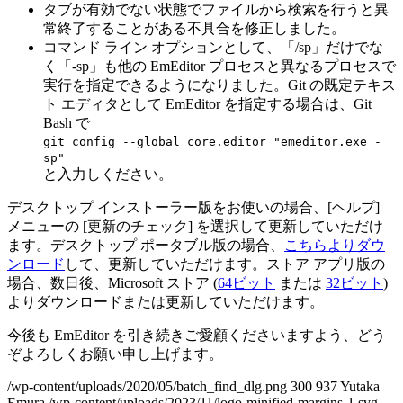
タブが有効でない状態でファイルから検索を行うと異
常終了することがある不具合を修正しました。
コマンド ライン オプションとして、「/sp」だけでな
く「-sp」も他の EmEditor プロセスと異なるプロセスで
実行を指定できるようになりました。Git の既定テキス
ト エディタとして EmEditor を指定する場合は、Git
Bash で
git config --global core.editor "emeditor.exe -
sp"
と入力しください。
デスクトップ インストーラー版をお使いの場合、[ヘルプ]
メニューの [更新のチェック] を選択して更新していただけ
ます。デスクトップ ポータブル版の場合、
こちらよりダウ
ンロード
して、更新していただけます。ストア アプリ版の
場合、数日後、Microsoft ストア (
64ビット
または
32ビット
)
よりダウンロードまたは更新していただけます。
今後も EmEditor を引き続きご愛顧くださいますよう、どう
ぞよろしくお願い申し上げます。
/wp-content/uploads/2020/05/batch_find_dlg.png
300
937
Yutaka
Emura
/wp-content/uploads/2023/11/logo-minified-margins-1.svg