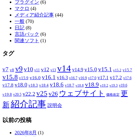
プラグイン
(6)
マクロ
(4)
メディア紹介記事
(44)
一般
(70)
日記
(8)
言語パック
(6)
関連ソフト
(1)
タグ
v14
v9
v7
v10
v15.1
v12
v15.0
v14.9
v8
v15.7
v11
v13
v15.2
v15.8
v16.1
v17.2
v16.3
v17.1
v16.0
v15.9
v16.7
v16.9
v17.0
v17.6
v18.9
v18.6
v18.0
v17.8
v18.3
v18.4
v18.7
v19.6
v18.8
v19.2
v19.3
ウェブサイト
v25
更
v26
v22.2
v19.8
v20.5
価格改定
紹介記事
新
説明会
以前の投稿
2026年8月
(1)