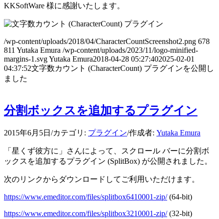
KKSoftWare 様に感謝いたします。
/wp-content/uploads/2018/04/CharacterCountScreenshot2.png
678
811
Yutaka Emura
/wp-content/uploads/2023/11/logo-minified-
margins-1.svg
Yutaka Emura
2018-04-28 05:27:40
2025-02-01
04:37:52
文字数カウント (CharacterCount) プラグインを公開し
ました
分割ボックスを追加するプラグイン
2015年6月5日
/
カテゴリ:
プラグイン
/
作成者:
Yutaka Emura
「星くず彼方に」さんによって、スクロール バーに分割ボ
ックスを追加するプラグイン (SplitBox) が公開されました。
次のリンクからダウンロードしてご利用いただけます。
https://www.emeditor.com/files/splitbox6410001-zip/
(64-bit)
https://www.emeditor.com/files/splitbox3210001-zip/
(32-bit)