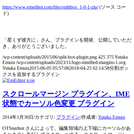
https://www.emeditor.com/files/splitbox_1-0-1-zip/
(ソース コー
ド)
「星くず彼方に」さん、プラグインを開発、公開していただ
き、ありがとうございました。
/wp-content/uploads/2015/06/split-box-plugin.png
425
375
Yutaka
Emura
/wp-content/uploads/2023/11/logo-minified-margins-1.svg
Yutaka Emura
2015-06-05 05:57:06
2018-04-25 02:14:58
分割ボッ
クスを追加するプラグイン
スクロールマージン プラグイン、IME
状態でカーソル色変更 プラグイン
2014年1月30日
/
カテゴリ:
プラグイン
/
作成者:
Yutaka Emura
OTStardust さんによって、編集領域の上下端にカーソルがあ