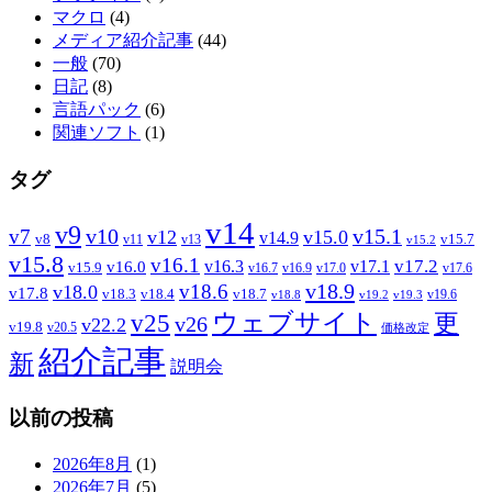
マクロ
(4)
メディア紹介記事
(44)
一般
(70)
日記
(8)
言語パック
(6)
関連ソフト
(1)
タグ
v14
v9
v7
v10
v15.1
v12
v15.0
v14.9
v8
v15.7
v11
v13
v15.2
v15.8
v16.1
v17.2
v16.3
v17.1
v16.0
v15.9
v16.7
v16.9
v17.0
v17.6
v18.9
v18.6
v18.0
v17.8
v18.3
v18.4
v18.7
v19.6
v18.8
v19.2
v19.3
ウェブサイト
v25
更
v26
v22.2
v19.8
v20.5
価格改定
紹介記事
新
説明会
以前の投稿
2026年8月
(1)
2026年7月
(5)