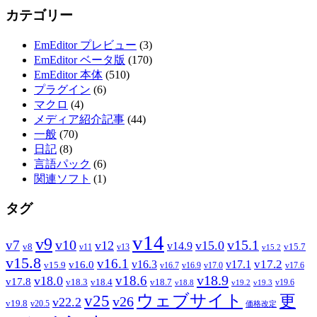
カテゴリー
EmEditor プレビュー
(3)
EmEditor ベータ版
(170)
EmEditor 本体
(510)
プラグイン
(6)
マクロ
(4)
メディア紹介記事
(44)
一般
(70)
日記
(8)
言語パック
(6)
関連ソフト
(1)
タグ
v14
v9
v7
v10
v15.1
v12
v15.0
v14.9
v8
v15.7
v11
v13
v15.2
v15.8
v16.1
v17.2
v16.3
v17.1
v16.0
v15.9
v16.7
v16.9
v17.0
v17.6
v18.9
v18.6
v18.0
v17.8
v18.3
v18.4
v18.7
v19.6
v18.8
v19.2
v19.3
ウェブサイト
v25
更
v26
v22.2
v19.8
v20.5
価格改定