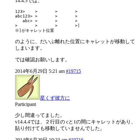
14.4.5では、
123>	>	>	>	

abc123>	>	>	>	

   abc>	>	>	>	

>	>	>	>|	

※|がキャレット位置
のように、だいぶ離れた位置にキャレットが移動して
しまいます。
では確認お願いします。
2014年6月29日 5:21 am
#19715
星くず彼方に
Participant
少し間違ってました。
v14.4.4では、２行目の cと1の間にキャレットがあり、
貼り付けても移動していませんでした。
2014年6月29日 10:23 am
#19716