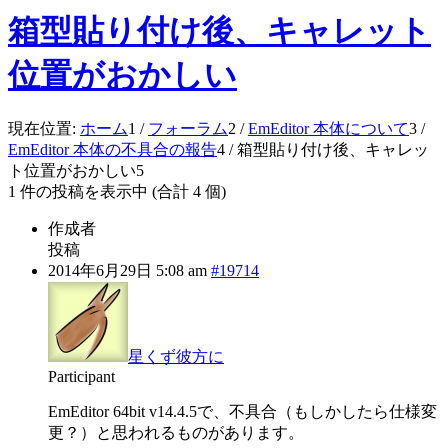
箱型貼り付け後、キャレット
位置がおかしい
現在位置:
ホーム
1
/
フォーラム
2
/
EmEditor 本体について
3
/
EmEditor 本体の不具合の報告
4
/
箱型貼り付け後、キャレッ
ト位置がおかしい
5
1 件の投稿を表示中 (合計 4 個)
作成者
投稿
2014年6月29日 5:08 am
#19714
星くず彼方に
Participant
EmEditor 64bit v14.4.5で、不具合（もしかしたら仕様変
更？）と思われるものがあります。