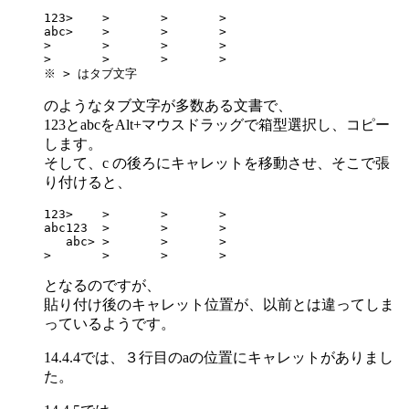
123>	>	>	>	

abc>	>	>	>	

>	>	>	>	

>	>	>	>	

※ > はタブ文字
のようなタブ文字が多数ある文書で、
123とabcをAlt+マウスドラッグで箱型選択し、コピー
します。
そして、c の後ろにキャレットを移動させ、そこで張
り付けると、
123>	>	>	>	

abc123	>	>	>	

   abc>	>	>	>	

>	>	>	>	
となるのですが、
貼り付け後のキャレット位置が、以前とは違ってしま
っているようです。
14.4.4では、３行目のaの位置にキャレットがありまし
た。