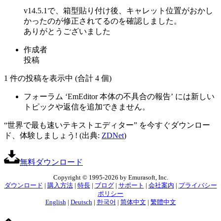
v14.5.1で、箱型貼り付け後、キャレット位置がおかし
かったのが修正されてるのを確認しました。
ありがとうございました
作成者
投稿
1 件の投稿を表示中 (合計 4 個)
フォーラム ‘EmEditor 本体の不具合の報告’ には新しい
トピックや返信を追加できません。
“世界で最も速いテキストエディター” を今すぐダウンロー
ド、体験しましょう! (出典:
ZDNet
)
無料ダウンロード
Copyright © 1995-2026 by Emurasoft, Inc.
ダウンロード
|
購入方法
|
特長
|
ブログ
|
サポート
|
会社案内
|
プライバシー
ポリシー
English
|
Deutsch
|
한국어
|
简体中文
|
繁體中文