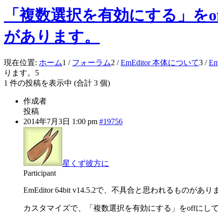
「複数選択を有効にする」をof
があります。
現在位置:
ホーム
1
/
フォーラム
2
/
EmEditor 本体について
3
/
E
ります。
5
1 件の投稿を表示中 (合計 3 個)
作成者
投稿
2014年7月3日 1:00 pm
#19756
星くず彼方に
Participant
EmEditor 64bit v14.5.2で、不具合と思われるものがあ
カスタマイズで、「複数選択を有効にする」をoffにして