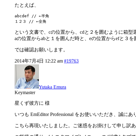
たとえば、
abcdef // ←半角

１２３ // ←全角
という文書で、cの位置から、cdと２を囲むように箱型選
aの位置からabと１を囲んだ時と、eの位置からefと３
では確認お願いします。
2014年7月4日 12:22 am
#19763
Yutaka Emura
Keymaster
星くず彼方に 様
いつも EmEditor Professional をお使いいただき
こちら再現いたしました。ご迷惑をお掛けして申し訳あ