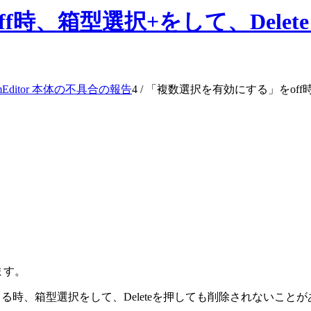
f時、箱型選択+をして、Dele
mEditor 本体の不具合の報告
4
/
「複数選択を有効にする」をoff
ります。
る時、箱型選択をして、Deleteを押しても削除されないこと