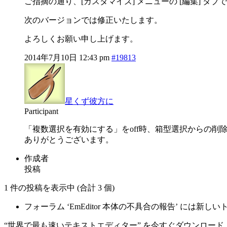
ご指摘の通り、[カスタマイズ] メニューの [編集] タ
次のバージョンでは修正いたします。
よろしくお願い申し上げます。
2014年7月10日 12:43 pm
#19813
星くず彼方に
Participant
「複数選択を有効にする」をoff時、箱型選択からの削除
ありがとうございます。
作成者
投稿
1 件の投稿を表示中 (合計 3 個)
フォーラム ‘EmEditor 本体の不具合の報告’ には
“世界で最も速いテキストエディター” を今すぐダウンロード、