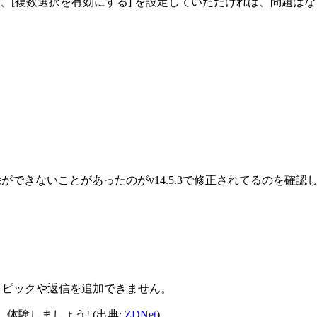
ブで、[複数選択を有効にする] を設定していただければ、問題は
ができないことがあったのがv14.5.3で修正されてるのを確認
新しいトピックや返信を追加できません。
体験しましょう! (出典:
ZDNet
)