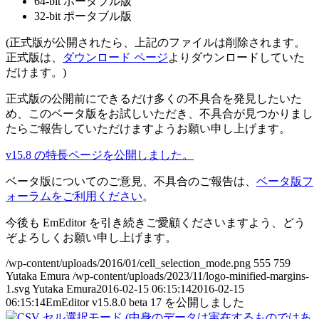
64-bit ポータブル版
32-bit ポータブル版
(正式版が公開されたら、上記のファイルは削除されます。
正式版は、
ダウンロード ページ
よりダウンロードしていた
だけます。)
正式版の公開前にできるだけ多くの不具合を発見したいた
め、このベータ版をお試しいただき、不具合が見つかりまし
たらご報告していただけますようお願い申し上げます。
v15.8 の特長ページを公開しました。
ベータ版についてのご意見、不具合のご報告は、
ベータ版フ
ォーラムをご利用ください
。
今後も EmEditor を引き続きご愛顧くださいますよう、どう
ぞよろしくお願い申し上げます。
/wp-content/uploads/2016/01/cell_selection_mode.png
555
759
Yutaka Emura
/wp-content/uploads/2023/11/logo-minified-margins-
1.svg
Yutaka Emura
2016-02-15 06:15:14
2016-02-15
06:15:14
EmEditor v15.8.0 beta 17 を公開しました