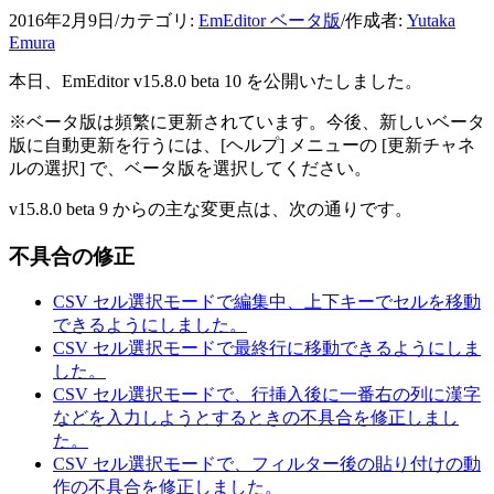
2016年2月9日
/
カテゴリ:
EmEditor ベータ版
/
作成者:
Yutaka
Emura
本日、EmEditor v15.8.0 beta 10 を公開いたしました。
※ベータ版は頻繁に更新されています。今後、新しいベータ
版に自動更新を行うには、[ヘルプ] メニューの [更新チャネ
ルの選択] で、ベータ版を選択してください。
v15.8.0 beta 9 からの主な変更点は、次の通りです。
不具合の修正
CSV セル選択モードで編集中、上下キーでセルを移動
できるようにしました。
CSV セル選択モードで最終行に移動できるようにしま
した。
CSV セル選択モードで、行挿入後に一番右の列に漢字
などを入力しようとするときの不具合を修正しまし
た。
CSV セル選択モードで、フィルター後の貼り付けの動
作の不具合を修正しました。