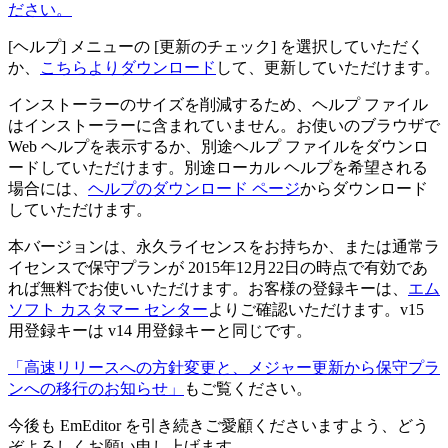
ださい。
[ヘルプ] メニューの [更新のチェック] を選択していただく
か、
こちらよりダウンロード
して、更新していただけます。
インストーラーのサイズを削減するため、ヘルプ ファイル
はインストーラーに含まれていません。お使いのブラウザで
Web ヘルプを表示するか、別途ヘルプ ファイルをダウンロ
ードしていただけます。別途ローカル ヘルプを希望される
場合には、
ヘルプのダウンロード ページ
からダウンロード
していただけます。
本バージョンは、永久ライセンスをお持ちか、または通常ラ
イセンスで保守プランが 2015年12月22日の時点で有効であ
れば無料でお使いいただけます。お客様の登録キーは、
エム
ソフト カスタマー センター
よりご確認いただけます。v15
用登録キーは v14 用登録キーと同じです。
「高速リリースへの方針変更と、メジャー更新から保守プラ
ンへの移行のお知らせ」
もご覧ください。
今後も EmEditor を引き続きご愛顧くださいますよう、どう
ぞよろしくお願い申し上げます。