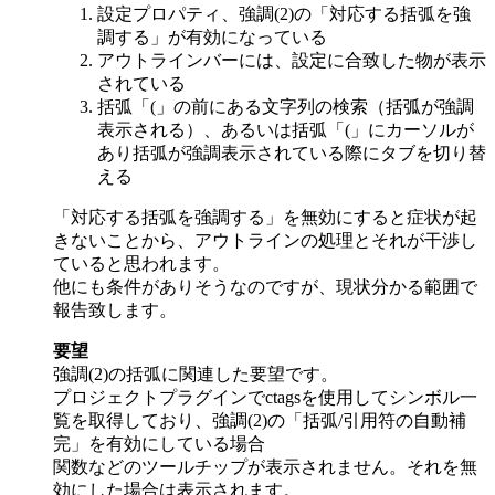
設定プロパティ、強調(2)の「対応する括弧を強
調する」が有効になっている
アウトラインバーには、設定に合致した物が表示
されている
括弧「(」の前にある文字列の検索（括弧が強調
表示される）、あるいは括弧「(」にカーソルが
あり括弧が強調表示されている際にタブを切り替
える
「対応する括弧を強調する」を無効にすると症状が起
きないことから、アウトラインの処理とそれが干渉し
ていると思われます。
他にも条件がありそうなのですが、現状分かる範囲で
報告致します。
要望
強調(2)の括弧に関連した要望です。
プロジェクトプラグインでctagsを使用してシンボル一
覧を取得しており、強調(2)の「括弧/引用符の自動補
完」を有効にしている場合
関数などのツールチップが表示されません。それを無
効にした場合は表示されます。