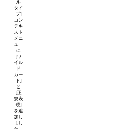
ル
タイ
プ]
コン
テキ
スト
メニ
ュー
に
[ワ
イル
ド
カー
ド]
と
[正
規表
現]
を追
加し
まし
た。