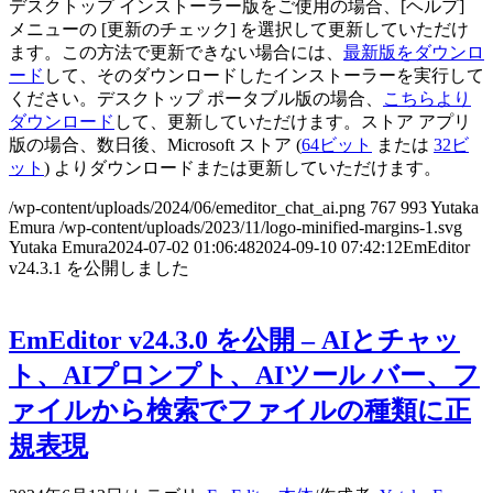
デスクトップ インストーラー版をご使用の場合、[ヘルプ]
メニューの [更新のチェック] を選択して更新していただけ
ます。この方法で更新できない場合には、
最新版をダウンロ
ード
して、そのダウンロードしたインストーラーを実行して
ください。デスクトップ ポータブル版の場合、
こちらより
ダウンロード
して、更新していただけます。ストア アプリ
版の場合、数日後、Microsoft ストア (
64ビット
または
32ビ
ット
) よりダウンロードまたは更新していただけます。
/wp-content/uploads/2024/06/emeditor_chat_ai.png
767
993
Yutaka
Emura
/wp-content/uploads/2023/11/logo-minified-margins-1.svg
Yutaka Emura
2024-07-02 01:06:48
2024-09-10 07:42:12
EmEditor
v24.3.1 を公開しました
EmEditor v24.3.0 を公開 – AIとチャッ
ト、AIプロンプト、AIツール バー、フ
ァイルから検索でファイルの種類に正
規表現