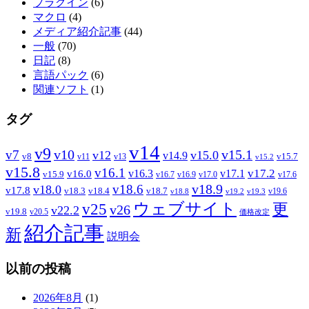
プラグイン
(6)
マクロ
(4)
メディア紹介記事
(44)
一般
(70)
日記
(8)
言語パック
(6)
関連ソフト
(1)
タグ
v14
v9
v7
v10
v15.1
v12
v15.0
v14.9
v8
v15.7
v11
v13
v15.2
v15.8
v16.1
v17.2
v16.3
v17.1
v16.0
v15.9
v16.7
v16.9
v17.0
v17.6
v18.9
v18.6
v18.0
v17.8
v18.3
v18.4
v18.7
v19.6
v18.8
v19.2
v19.3
ウェブサイト
v25
更
v26
v22.2
v19.8
v20.5
価格改定
紹介記事
新
説明会
以前の投稿
2026年8月
(1)