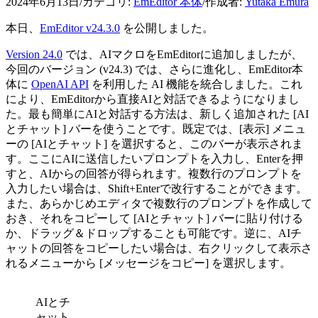
2024年6月13日
/
カテゴリ:
EmEditor 本体
/
作成者:
Yutaka Emura
本日、
EmEditor v24.3.0
を公開しました。
Version 24.0
では、AIマクロをEmEditorに追加しましたが、
今回のバージョン (v24.3) では、さらに進化し、EmEditor本
体に
OpenAI API
を利用した AI 機能を統合しました。これ
により、EmEditorから直接AIと対話できるようになりまし
た。最も簡単にAIと対話する方法は、新しく追加された [AI
とチャット] バーを使うことです。既定では、[表示] メニュ
ーの [AIとチャット] を選択すると、このバーが表示されま
す。ここにAIに送信したいプロンプトを入力し、Enterを押
すと、AIからの回答が得られます。複数行のプロンプトを
入力したい場合は、Shift+Enterで改行することができます。
また、あらかじめエディタで複数行のプロンプトを作成して
おき、それをコピーして [AIとチャット] バーに貼り付ける
か、ドラッグ＆ドロップすることも可能です。逆に、AIチ
ャットの回答をコピーしたい場合は、右クリックして表示さ
れるメニューから [メッセージをコピー] を選択します。
AIとチ
ャット