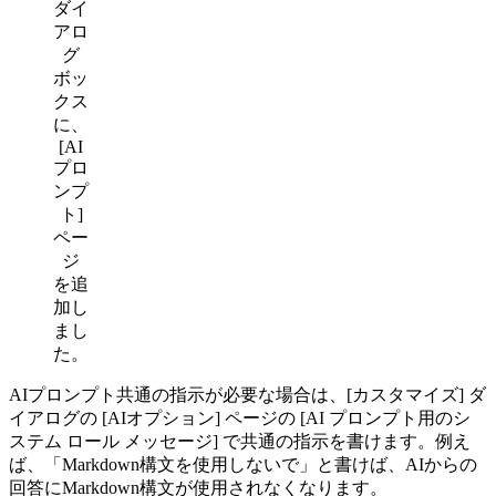
ダイ
アロ
グ
ボッ
クス
に、
[AI
プロ
ンプ
ト]
ペー
ジ
を追
加し
まし
た。
AIプロンプト共通の指示が必要な場合は、[カスタマイズ] ダ
イアログの [AIオプション] ページの [AI プロンプト用のシ
ステム ロール メッセージ] で共通の指示を書けます。例え
ば、「Markdown構文を使用しないで」と書けば、AIからの
回答にMarkdown構文が使用されなくなります。