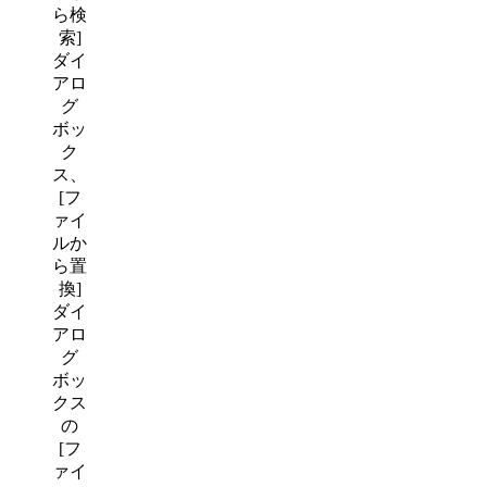
ら検
索]
ダイ
アロ
グ
ボッ
ク
ス、
[フ
ァイ
ルか
ら置
換]
ダイ
アロ
グ
ボッ
クス
の
[フ
ァイ