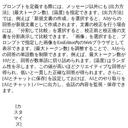
プロンプトを定義する際には、メッセージ以外にも [出力方
法]、[最大トークン数]、[温度] を指定できます。[出力方法]
では、例えば「新規文書の作成」を選択すると、AIからの
回答が新規文書として作成されます。文書の校正を行う場合
には、「分割して比較」を選択すると、校正前と校正後の文
書を分割表示して比較できます。「画像」を選択すると、プ
ロンプトで指定した画像をEmEditor内のWebブラウザとして
表示できます。[最大トークン数] を調整することで、AIから
の回答の単語数を制限できます。例えば、最大トークン数が
10だと、回答が数単語に切り詰められます。[温度] はランダ
ム性を示します。この値が高いほどクリエイティブな回答が
得られ、低いと一貫した正確な回答が得られます。さらに、
[AIとチャットに保存] を設定しておけば、AIとのやり取りを
[AIとチャット] バーに出力し、会話の内容を監視・保存でき
ます。
[カ
スタ
マイ
ズ]