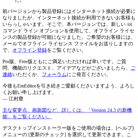
前バージョンから製品登録にはインターネット接続が必要に
なりましたが、インターネット接続が利用できないお客様も
いらっしゃいます。そこで、本バージョンでは、新しい /ol
コマンド ライン オプションを使用して、オフライン ライセ
ンスの製品登録が可能になりました。ご希望のお客様には、
メールでオフライン ライセンス ファイルをお送りしますの
で、
オフライン登録
をご覧ください。
Pro版、Free版ともにご満足いただければ幸いです。ご質
問、機能のリクエスト、アイデアなどがございましたら、
ご
連絡
いただくか、
フォーラム
にご発言ください。
今後もEmEditorを引き続きご愛顧くださいますよう、よろし
くお願い申し上げます。
— 江村豊
主な変更点、画面図など、詳しくは、「Version 24.3 の新機
能」をご覧ください。
デスクトップインストーラー版をご使用の場合は、[ヘルプ]
メニューの [更新のチェック] を選択して更新できます。こ