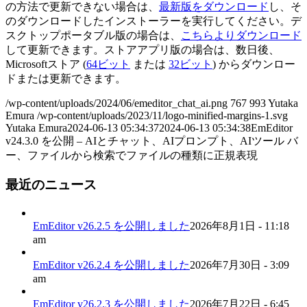
の方法で更新できない場合は、
最新版をダウンロード
し、そ
のダウンロードしたインストーラーを実行してください。デ
スクトップポータブル版の場合は、
こちらよりダウンロード
して更新できます。ストアアプリ版の場合は、数日後、
Microsoftストア (
64ビット
または
32ビット
) からダウンロー
ドまたは更新できます。
/wp-content/uploads/2024/06/emeditor_chat_ai.png
767
993
Yutaka
Emura
/wp-content/uploads/2023/11/logo-minified-margins-1.svg
Yutaka Emura
2024-06-13 05:34:37
2024-06-13 05:34:38
EmEditor
v24.3.0 を公開 – AIとチャット、AIプロンプト、AIツール バ
ー、ファイルから検索でファイルの種類に正規表現
最近のニュース
EmEditor v26.2.5 を公開しました
2026年8月1日 - 11:18
am
EmEditor v26.2.4 を公開しました
2026年7月30日 - 3:09
am
EmEditor v26.2.3 を公開しました
2026年7月22日 - 6:45