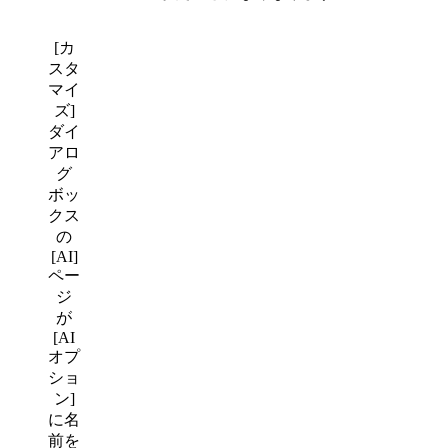
[カ
スタ
マイ
ズ]
ダイ
アロ
グ
ボッ
クス
の
[AI]
ペー
ジ
が
[AI
オプ
ショ
ン]
に名
前を