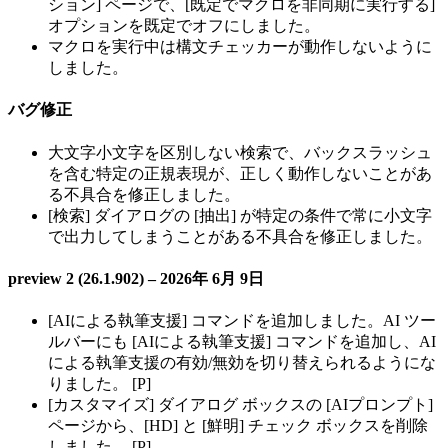
ション] ページで、[既定でマクロを非同期に実行する]
オプションを既定でオフにしました。
マクロを実行中は構文チェッカーが動作しないように
しました。
バグ修正
大文字小文字を区別しない検索で、バックスラッシュ
を含む特定の正規表現が、正しく動作しないことがあ
る不具合を修正しました。
[検索] ダイアログの [抽出] が特定の条件で常に小文字
で出力してしまうことがある不具合を修正しました。
preview 2 (26.1.902) – 2026年 6月 9日
[AIによる執筆支援] コマンドを追加しました。AI ツー
ルバーにも [AIによる執筆支援] コマンドを追加し、AI
による執筆支援の有効/無効を切り替えられるようにな
りました。 [P]
[カスタマイズ] ダイアログ ボックスの [AIプロンプト]
ページから、[HD] と [鮮明] チェック ボックスを削除
しました。 [P]