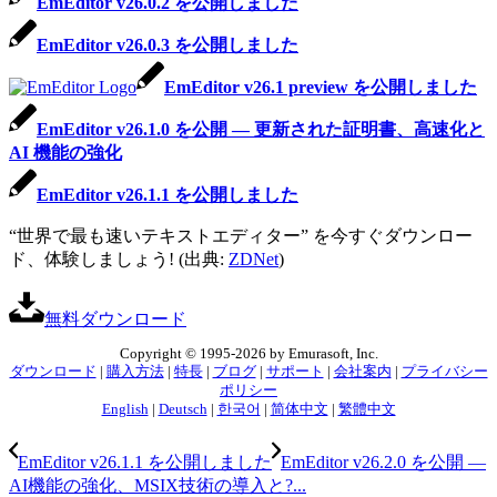
EmEditor v26.0.2 を公開しました
EmEditor v26.0.3 を公開しました
EmEditor v26.1 preview を公開しました
EmEditor v26.1.0 を公開 — 更新された証明書、高速化と
AI 機能の強化
EmEditor v26.1.1 を公開しました
“世界で最も速いテキストエディター” を今すぐダウンロー
ド、体験しましょう! (出典:
ZDNet
)
無料ダウンロード
Copyright © 1995-2026 by Emurasoft, Inc.
ダウンロード
|
購入方法
|
特長
|
ブログ
|
サポート
|
会社案内
|
プライバシー
ポリシー
English
|
Deutsch
|
한국어
|
简体中文
|
繁體中文
EmEditor v26.1.1 を公開しました
EmEditor v26.2.0 を公開 —
AI機能の強化、MSIX技術の導入と?...