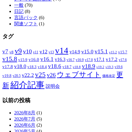
一般
(70)
日記
(8)
言語パック
(6)
関連ソフト
(1)
タグ
v14
v9
v7
v10
v15.1
v12
v15.0
v14.9
v8
v15.7
v11
v13
v15.2
v15.8
v16.1
v17.2
v16.3
v17.1
v16.0
v15.9
v16.7
v16.9
v17.0
v17.6
v18.9
v18.6
v18.0
v17.8
v18.3
v18.4
v18.7
v19.6
v18.8
v19.2
v19.3
ウェブサイト
v25
更
v26
v22.2
v19.8
v20.5
価格改定
紹介記事
新
説明会
以前の投稿
2026年8月
(1)
2026年7月
(5)
2026年6月
(2)
2026年5月
(4)