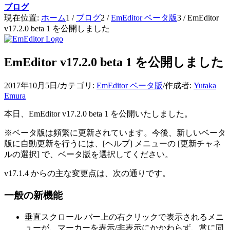
ブログ
現在位置:
ホーム
1
/
ブログ
2
/
EmEditor ベータ版
3
/
EmEditor
v17.2.0 beta 1 を公開しました
EmEditor v17.2.0 beta 1 を公開しました
2017年10月5日
/
カテゴリ:
EmEditor ベータ版
/
作成者:
Yutaka
Emura
本日、EmEditor v17.2.0 beta 1 を公開いたしました。
※ベータ版は頻繁に更新されています。今後、新しいベータ
版に自動更新を行うには、[ヘルプ] メニューの [更新チャネ
ルの選択] で、ベータ版を選択してください。
v17.1.4 からの主な変更点は、次の通りです。
一般の新機能
垂直スクロール バー上の右クリックで表示されるメニ
ューが、マーカーを表示/非表示にかかわらず、常に同