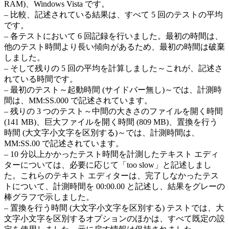
RAM)、Windows Vista です。
– 比較、記述されている結果は、すべて 5 回のテストの平均
です。
– 各テストにおいて 6 回記録を行いました。最初の時間は、
他のテスト時間より長い傾向があるため、最初の時間は破棄
しました。
– そして残りの 5 回の平均を計算しました～これが、記述さ
れている時間です。
– 最初のテスト～起動時間 (サイドバー無し)～では、計測時
間は、MM:SS.000 で記述されています。
– 残りの 3 つのテスト～中間の大きさのファイルを開く時間
(141 MB)、巨大ファイルを開く時間 (809 MB)、置換を行う
時間 (大文字小文字を区別する)～では、計測時間は、
MM:SS.00 で記述されています。
– 10 分以上かかったテスト時間を計測したテキスト エディ
ターについては、必要に応じて「too slow」と記述しまし
た。これらのテキスト エディターは、完了しなかったテス
トについて、計測時間を 00:00.00 と記述し、結果をグレーの
棒グラフで示しました。
– 置換を行う時間 (大文字小文字を区別する) テストでは、大
文字小文字を区別するオプションのほかは、すべて既定の設