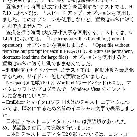
定を使用しました。元に戻す情報は保持されました。
– 置換を行う時間 (大文字小文字を区別する) テストでは、H
7.10 においては、「スピード アップ」オプションを使用し
ました。このオプションを使用しないと、置換は非常に遅く
計測できませんでした。
– 置換を行う時間 (大文字小文字を区別する) テストでは、U
14.20 においては、「Use temporary files for editing (normal
operation)」オプションを使用しました。「Open file without
temp file but prompt for each file (CAUTION: Edits are permanent,
decreases load time for large files)」オプションを使用すると、
置換は非常に速く計測できませんでした。
– 起動時間 (サイドバー無し) テストでは、起動速度を最適化
するため、サイドバー無しで実験を行いました。
– Notepad (メモ帳) 6.0 と WordPad (ワードパッド) 6.0 は、マ
イクロソフトのプログラムで、Windows Vista のインストー
ルに含まれています。
– EmEditor とマイクロソフト以外のテキスト エディタにつ
いては、匿名にするため名前のイニシャル文字で表示しまし
た。
– 日本語テキスト エディタ H 7.10 には英語版があったた
め、英語版を使用して実験を行いました。
– 日本語テキスト エディタ T2 0.93 については、コントロー