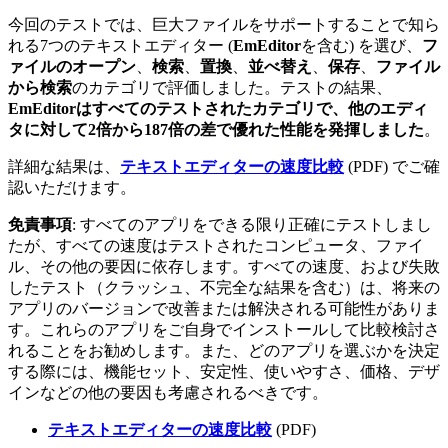
今回のテストでは、巨大ファイルをサポートすることで知ら
れる7つのテキストエディター (
EmEditor
を含む) を選び、
フ
ァイルのオープン
、
検索
、
置換
、
並べ替え
、
保存
、
ファイル
から検索
のカテゴリで評価しました。テストの結果、
EmEditorはすべてのテストされたカテゴリで、他のエディ
タに対して2倍から187倍の差で優れた性能を発揮しました
。
詳細な結果は、
テキストエディターの速度比較
(PDF) でご確
認いただけます。
免責事項
: すべてのアプリをできる限り正確にテストしまし
たが、すべての速度はテストされたコンピュータ、ファイ
ル、その他の要因に依存します。すべての速度、および失敗
したテスト（クラッシュ、不完全な結果を含む）は、将来の
アプリのバージョンで改善または解決される可能性がありま
す。これらのアプリをご自身でインストールして比較検討さ
れることをお勧めします。また、どのアプリを選ぶかを決定
する際には、機能セット、安定性、使いやすさ、価格、デザ
インなどの他の要因も考慮されるべきです。
テキストエディターの速度比較
(PDF)