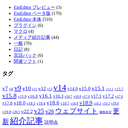
EmEditor プレビュー
(3)
EmEditor ベータ版
(170)
EmEditor 本体
(510)
プラグイン
(6)
マクロ
(4)
メディア紹介記事
(44)
一般
(70)
日記
(8)
言語パック
(6)
関連ソフト
(1)
タグ
v14
v9
v7
v10
v15.1
v12
v15.0
v14.9
v8
v15.7
v11
v13
v15.2
v15.8
v16.1
v17.2
v16.3
v17.1
v16.0
v15.9
v16.7
v16.9
v17.0
v17.6
v18.9
v18.6
v18.0
v17.8
v18.3
v18.4
v18.7
v19.6
v18.8
v19.2
v19.3
ウェブサイト
v25
更
v26
v22.2
v19.8
v20.5
価格改定
紹介記事
新
説明会