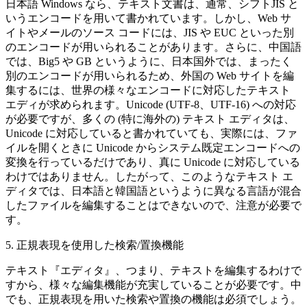
日本語 Windows なら、テキスト文書は、通常、シフトJIS と
いうエンコードを用いて書かれています。しかし、Web サ
イトやメールのソース コードには、JIS や EUC といった別
のエンコードが用いられることがあります。さらに、中国語
では、Big5 や GB というように、日本国外では、まったく
別のエンコードが用いられるため、外国の Web サイトを編
集するには、世界の様々なエンコードに対応したテキスト
エディが求められます。Unicode (UTF-8、UTF-16) への対応
が必要ですが、多くの (特に海外の) テキスト エディタは、
Unicode に対応していると書かれていても、実際には、ファ
イルを開くときに Unicode からシステム既定エンコードへの
変換を行っているだけであり、真に Unicode に対応している
わけではありません。したがって、このようなテキスト エ
ディタでは、日本語と韓国語というように異なる言語が混合
したファイルを編集することはできないので、注意が必要で
す。
5. 正規表現を使用した検索/置換機能
テキスト『エディタ』、つまり、テキストを編集するわけで
すから、様々な編集機能が充実していることが必要です。中
でも、正規表現を用いた検索や置換の機能は必須でしょう。