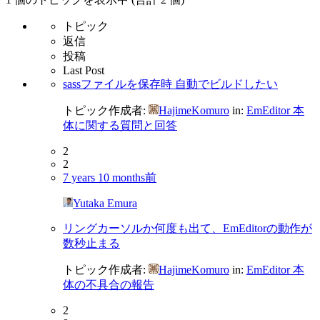
トピック
返信
投稿
Last Post
sassファイルを保存時 自動でビルドしたい
トピック作成者:
HajimeKomuro
in:
EmEditor 本
体に関する質問と回答
2
2
7 years 10 months前
Yutaka Emura
リングカーソルか何度も出て、EmEditorの動作が
数秒止まる
トピック作成者:
HajimeKomuro
in:
EmEditor 本
体の不具合の報告
2