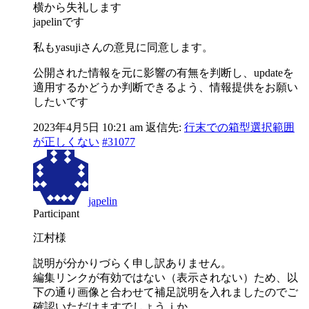
横から失礼します
japelinです
私もyasujiさんの意見に同意します。
公開された情報を元に影響の有無を判断し、updateを
適用するかどうか判断できるよう、情報提供をお願い
したいです
2023年4月5日 10:21 am
返信先:
行末での箱型選択範囲
が正しくない
#31077
japelin
Participant
江村様
説明が分かりづらく申し訳ありません。
編集リンクが有効ではない（表示されない）ため、以
下の通り画像と合わせて補足説明を入れましたのでご
確認いただけますでしょうｊか。