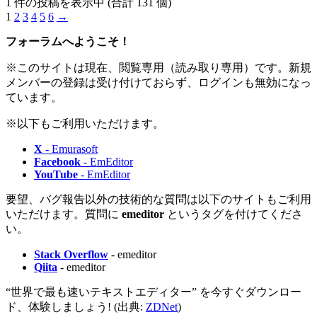
1 件の投稿を表示中 (合計 131 個)
1
2
3
4
5
6
→
フォーラムへようこそ！
※このサイトは現在、閲覧専用（読み取り専用）です。新規
メンバーの登録は受け付けておらず、ログインも無効になっ
ています。
※以下もご利用いただけます。
X
- Emurasoft
Facebook
- EmEditor
YouTube
- EmEditor
要望、バグ報告以外の技術的な質問は以下のサイトもご利用
いただけます。質問に
emeditor
というタグを付けてくださ
い。
Stack Overflow
- emeditor
Qiita
- emeditor
“世界で最も速いテキストエディター” を今すぐダウンロー
ド、体験しましょう! (出典:
ZDNet
)