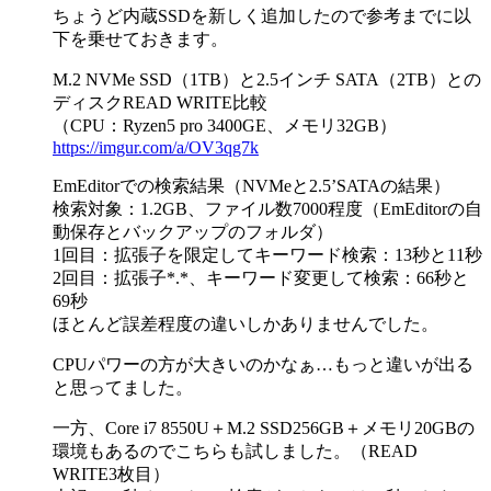
ちょうど内蔵SSDを新しく追加したので参考までに以
下を乗せておきます。
M.2 NVMe SSD（1TB）と2.5インチ SATA（2TB）との
ディスクREAD WRITE比較
（CPU：Ryzen5 pro 3400GE、メモリ32GB）
https://imgur.com/a/OV3qg7k
EmEditorでの検索結果（NVMeと2.5’SATAの結果）
検索対象：1.2GB、ファイル数7000程度（EmEditorの自
動保存とバックアップのフォルダ）
1回目：拡張子を限定してキーワード検索：13秒と11秒
2回目：拡張子*.*、キーワード変更して検索：66秒と
69秒
ほとんど誤差程度の違いしかありませんでした。
CPUパワーの方が大きいのかなぁ…もっと違いが出る
と思ってました。
一方、Core i7 8550U＋M.2 SSD256GB＋メモリ20GBの
環境もあるのでこちらも試しました。（READ
WRITE3枚目）