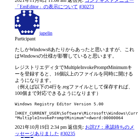
2021年11月4日 11:08 am
返信先:
コンテキストメニュー
「EmEditor」の表示について
#30273
japelin
Participant
たしかWindows8あたりからあったと思いますが、これ
はWindowsの仕様が影響していると思います。
レジストリエディタでMultipleInvokePromptMinimumキ
ーを登録すると、16個以上のファイルを同時に開ける
ようになります。
（例えば以下の4行を.regファイルとして保存すれば、
100個まで対応できるようになります）
Windows Registry Editor Version 5.00

[HKEY_CURRENT_USER\Software\Microsoft\Windows\Curr
"MultipleInvokePromptMinimum"=dword:00000064
2021年10月19日 2:34 pm
返信先:
お詫び：承認待ちのメ
ッセージありました
#30235