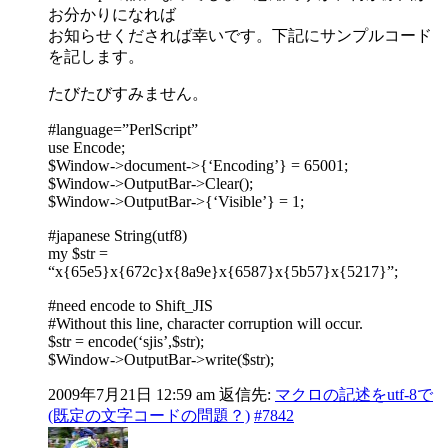
お分かりになれば
お知らせくだされば幸いです。下記にサンプルコード
を記します。
たびたびすみません。
#language=”PerlScript”
use Encode;
$Window->document->{‘Encoding’} = 65001;
$Window->OutputBar->Clear();
$Window->OutputBar->{‘Visible’} = 1;
#japanese String(utf8)
my $str =
“x{65e5}x{672c}x{8a9e}x{6587}x{5b57}x{5217}”;
#need encode to Shift_JIS
#Without this line, character corruption will occur.
$str = encode(‘sjis’,$str);
$Window->OutputBar->write($str);
2009年7月21日 12:59 am
返信先:
マクロの記述をutf-8で
(既定の文字コードの問題？)
#7842