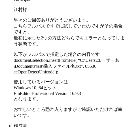
江村様
早々のご回答ありがとうございます。
こちらフルパスですでに試していたのですがその場合
ですと、
最初に示した2つの方法どちらでもエラーとなってしま
う状態です。
以下がフルパスで指定した場合の内容です
document.selection.InsertFromFile( “C:\Users\ユーザー名
\Documents\test\挿入ファイル名.txt”, 65536,
eeOpenDetectUnicode );
使用しているバージョンは
Windows 10, 64ビット
EmEditor Professional Version 16.9.3
となります。
お忙しいところ恐れ入りますがご確認いただければ幸
いです。
作成者