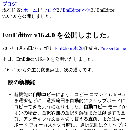
ブログ
現在位置:
ホーム
1
/
ブログ
2
/
EmEditor 本体
3
/
EmEditor
v16.4.0 を公開しました。
EmEditor v16.4.0 を公開しました。
2017年1月25日
/
カテゴリ:
EmEditor 本体
/
作成者:
Yutaka Emura
本日、EmEditor v16.4.0 を公開いたしました。
v16.3.1 からの主な変更点は、次の通りです。
一般の新機能
新機能の
自動コピー
により、コピー コマンド (Ctrl+C)
を選択せずに、選択範囲を自動的にクリップボードに
コピーできるようになりました。
自動コピー
モードが
オンの場合、選択範囲の選択を解除または削除する直
前、アクティブな文書を切り替える直前、またはキー
ボード フォーカスを失う時に、選択範囲はクリップボ