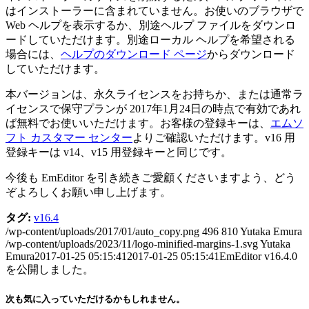
はインストーラーに含まれていません。お使いのブラウザで
Web ヘルプを表示するか、別途ヘルプ ファイルをダウンロ
ードしていただけます。別途ローカル ヘルプを希望される
場合には、
ヘルプのダウンロード ページ
からダウンロード
していただけます。
本バージョンは、永久ライセンスをお持ちか、または通常ラ
イセンスで保守プランが 2017年1月24日の時点で有効であれ
ば無料でお使いいただけます。お客様の登録キーは、
エムソ
フト カスタマー センター
よりご確認いただけます。v16 用
登録キーは v14、v15 用登録キーと同じです。
今後も EmEditor を引き続きご愛顧くださいますよう、どう
ぞよろしくお願い申し上げます。
タグ:
v16.4
/wp-content/uploads/2017/01/auto_copy.png
496
810
Yutaka Emura
/wp-content/uploads/2023/11/logo-minified-margins-1.svg
Yutaka
Emura
2017-01-25 05:15:41
2017-01-25 05:15:41
EmEditor v16.4.0
を公開しました。
次も気に入っていただけるかもしれません。