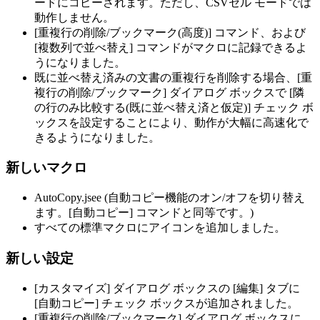
ードにコピーされます。ただし、CSVセル モードでは
動作しません。
[重複行の削除/ブックマーク(高度)] コマンド、および
[複数列で並べ替え] コマンドがマクロに記録できるよ
うになりました。
既に並べ替え済みの文書の重複行を削除する場合、[重
複行の削除/ブックマーク] ダイアログ ボックスで [隣
の行のみ比較する(既に並べ替え済と仮定)] チェック ボ
ックスを設定することにより、動作が大幅に高速化で
きるようになりました。
新しいマクロ
AutoCopy.jsee (自動コピー機能のオン/オフを切り替え
ます。[自動コピー] コマンドと同等です。)
すべての標準マクロにアイコンを追加しました。
新しい設定
[カスタマイズ] ダイアログ ボックスの [編集] タブに
[自動コピー] チェック ボックスが追加されました。
[重複行の削除/ブックマーク] ダイアログ ボックスに