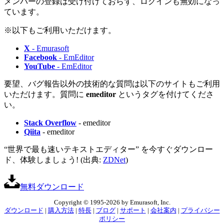
メンバーの登録は受け付けておらず、ログインも無効になっ
ています。
※以下もご利用いただけます。
X
- Emurasoft
Facebook
- EmEditor
YouTube
- EmEditor
要望、バグ報告以外の技術的な質問は以下のサイトもご利用
いただけます。質問に
emeditor
というタグを付けてくださ
い。
Stack Overflow
- emeditor
Qiita
- emeditor
“世界で最も速いテキストエディター” を今すぐダウンロー
ド、体験しましょう! (出典:
ZDNet
)
無料ダウンロード
Copyright © 1995-2026 by Emurasoft, Inc.
ダウンロード
|
購入方法
|
特長
|
ブログ
|
サポート
|
会社案内
|
プライバシー
ポリシー