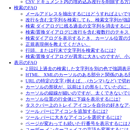
CSV ドキュメント内の埋め込み改行を削除する方
検索のFAQ
メールアドレスを抽出するにはどうすればよいで
改行を含む文字列を検索しても、検索文字列が強
検索 ダイアログに残る過去の文字列を消去するに
検索/置換ダイアログに改行を含む複数行のテキス
検索ダイアログを表示するとき、カーソル位置の
正規表現例を教えてください。
行頭、または行末で文字列を検索するには?
検索/置換ダイアログが異常に大きいのですが、小
表示のFAQ
2 回以上過去の検索した文字列を別の色で強調表示
HTML、XMLのカーソルのある部分と関係のあ
URL の特定の文字 (例えば、, (カンマ) など)
カーソルの形状が、以前は I の形をしていたの
カーソルの縦線が細いのですが、太くできないで
カーソル位置の行全体に下線を表示するには?
タスクバー上のトレイ アイコンを自分の好きなア
ツール バーにアイコンを追加するには?
ツール バーに大きなアイコンを選択するには?
ページが変わっても続いた行番号を表示するには
ユーザー インターフェイスの言語を変更するには