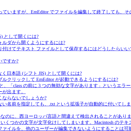
て使っていますが、EmEditor でファイルを編集して終了して
IS) として開くには?
ォルダから開くようにするには?
or に貼り付けてテキスト ファイルとして保存するにはどうしたらいい
いですか?
はなく日本語 (シフト JIS) として開くには?
リックして EmEditor が起動できるようにするには?
イルすると、「class の前に 3 つの無効な文字があります」という
ーが出ます。
くならないでしょうか?
い名前を指定しても、.txt という拡張子が自動的に付いて
ファイルなのに、西ヨーロッパ言語と間違えて検出されることがあり
ると、いくつかの文字が文字化けしてしまいます。Macintosh 
ファイルを、他のユーザーが編集できないようにすることは可能