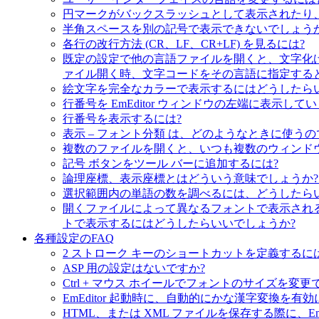
円マークがバックスラッシュとして表示されたり
半角スペースを別の記号で表示できないでしょうか
各行の改行方法 (CR、LF、CR+LF) を見るには?
既定の設定で他の言語ファイルを開くと、文字化け
ァイル開く時、文字コードをその言語に指定すると
絵文字を完全なカラーで表示するにはどうしたら
行番号を EmEditor ウィンドウの左端に表
行番号を表示するには?
表示 – フォント分類 は、どのようなときに使うの
複数のファイルを開くと、いつも複数のウィンド
記号 ボタンをツール バーに追加するには?
論理座標、表示座標とはどういう意味でしょうか?
選択範囲内の単語の数を調べるには、どうしたら
開くファイルによって異なるフォントで表示され
トで表示するにはどうしたらいいでしょうか?
各種設定のFAQ
2 ストローク キーのショートカットを定義するに
ASP 用の設定はないですか?
Ctrl + マウス ホイールでフォントのサイズを
EmEditor 起動時に、自動的にかな漢字変換を有効
HTML、または XML ファイルを保存する際に、EmEditor