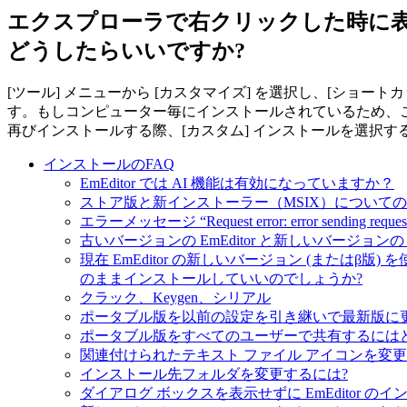
エクスプローラで右クリックした時に表示
どうしたらいいですか?
[ツール] メニューから [カスタマイズ] を選択し、[ショー
す。もしコンピューター毎にインストールされているため、この
再びインストールする際、[カスタム] インストールを選択
インストールのFAQ
EmEditor では AI 機能は有効になっていますか？
ストア版と新インストーラー（MSIX）についての 
エラーメッセージ “Request error: error sending
古いバージョンの EmEditor と新しいバージョンの 
現在 EmEditor の新しいバージョン (または
のままインストールしていいのでしょうか?
クラック、Keygen、シリアル
ポータブル版を以前の設定を引き継いで最新版に
ポータブル版をすべてのユーザーで共有するには
関連付けられたテキスト ファイル アイコンを変更
インストール先フォルダを変更するには?
ダイアログ ボックスを表示せずに EmEditor の