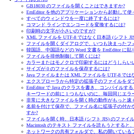
GB18030 のファイルを開くことはできますか?
EmEditor を他のアプリケーションから起動し
すべてのウィンドウを一度に終了するには?
コマンド ラインでエンコードを変換するには?
印刷時の文字が小さいのですが?
XML ファイルを UTF-8 ではなく日本語 (シフト J
ファイルを開くダイアログで、いつも決まったフ
韓国語、中国語などの Word 文書を EmEdit
ファイルを排他制御して開くには?
カラーまたはモノクロで印刷するにはどうしらい
サイズが 0 のファイルを保存するには?
Java ファイルまたは XML ファイルを UTF-8 で
エクスプローラから特定の拡張子のファイルをダブルク
EmEditor で Java のクラスを書き、コンパ
キーワードの前に 1 つもないのに、毎回同じエラ
非常に大きなファイルを開く時の動作がもっと速
名前を付けて保存で、ファイル名に拡張子の付かな
すか?
ファイルを開く時、日本語 (シフト JIS) の
Macintosh のテキスト ファイルを読もうとす
ネットワークの共有フォルダで、私の開いている