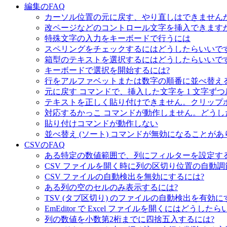
編集のFAQ
カーソル位置の元に戻す、やり直しはできませんか
改ページなどのコントロール文字を挿入できますか
特殊文字の入力をキーボードで行うには
スペリングをチェックするにはどうしたらいいです
箱型のテキストを選択するにはどうしたらいいです
キーボードで選択を開始するには?
行をアルファベットまたは数字の順番に並べ替え
元に戻す コマンドで、挿入した文字を 1 文字ず
テキストを正しく貼り付けできません。クリップボードの
対応するかっこ コマンドが動作しません。どうし
貼り付けコマンドが動作しない
並べ替え (ソート) コマンドが無効になることが
CSVのFAQ
ある特定の数値範囲で、列にフィルターを設定す
CSV ファイルを開く時に列の区切り位置の自動調
CSV ファイルの自動検出を無効にするには?
ある列の空のセルのみ表示するには?
TSV (タブ区切り) のファイルの自動検出を有効に
EmEditor で Excel ファイルを開くにはどうした
列の数値を小数第2桁までに四捨五入するには?