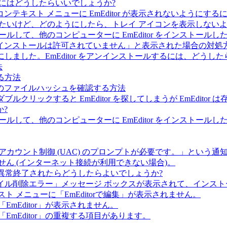
するにはどうしたらいいでしょうか?
キスト メニューに EmEditor が表示されないようにする
うにしたいけど、どのようにしたら、トレイ アイコンを表示しない
ンストールして、他のコンピューターに EmEditor をインスト
インストールは許可されていません」と表示された場合の対処
とにしました。EmEditor をアンインストールするには、どうし
法
する方法
IP のファイルハッシュを確認する方法
ダブルクリックすると EmEditor を探してしまうが EmEdi
?
ンストールして、他のコンピューターに EmEditor をインス
ザー アカウント制御 (UAC) のプロンプトが必要です。」とい
せん (インターネット接続が利用できない場合)。
or が異常終了されたらどうしたらよいでしょうか?
「ファイル削除エラー」メッセージ ボックスが表示されて、インス
キスト メニューに「EmEditorで編集」が表示されません。
mEditor」が表示されません。
mEditor」の重複する項目があります。