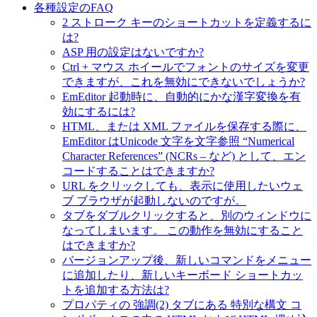
各種設定のFAQ
2 ストローク キーのショートカットを定義するに
は?
ASP 用の設定はないですか?
Ctrl + マウス ホイールでフォントのサイズを変更
できますが、これを無効にできないでしょうか?
EmEditor 起動時に、自動的にかな漢字変換を有
効にするには?
HTML、または XML ファイルを保存する際に、
EmEditor はUnicode 文字を文字参照 “Numerical
Character References” (NCRs – など) として、エン
コードすることはできますか?
URL をクリックしても、表示に使用したいウェ
ブ ブラウザが起動しないのですが。
タブをダブルクリックすると、別のウィンドウに
なってしまいます。 この動作を無効にすること
はできますか?
バージョンアップ後、新しいコマンドをメニュー
に追加したり、新しいキーボード ショートカッ
トを追加する方法は?
プロパティの 強調(2) タブにある 特別な構文 コ