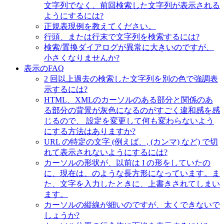
文字列でなく、前回検索した文字列が表示される
ようにするには?
正規表現例を教えてください。
行頭、または行末で文字列を検索するには?
検索/置換ダイアログが異常に大きいのですが、
小さくなりませんか?
表示のFAQ
2 回以上過去の検索した文字列を別の色で強調表
示するには?
HTML、XMLのカーソルのある部分と関係のあ
る部分の背景が灰色になるのがすごく違和感を感
じるので、 設定を変更して何も変わらないよう
にする方法はありますか?
URL の特定の文字 (例えば、, (カンマ) など) で切
れて表示されないようにするには?
カーソルの形状が、以前は I の形をしていたの
に、現在は、のような長方形になっています。ま
た、文字を入力したときに、上書きされてしまい
ます。
カーソルの縦線が細いのですが、太くできないで
しょうか?