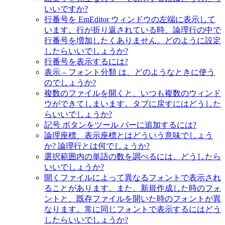
いいですか?
行番号を EmEditor ウィンドウの左端に表示して
います。行が折り返されている時、論理行の中で
行番号を増加したくありません。どのように設定
したらいいでしょうか?
行番号を表示するには?
表示 – フォント分類 は、どのようなときに使う
のでしょうか?
複数のファイルを開くと、いつも複数のウィンド
ウができてしまいます。タブに戻すにはどうした
らいいでしょうか?
記号 ボタンをツール バーに追加するには?
論理座標、表示座標とはどういう意味でしょう
か? 論理行とは何でしょうか?
選択範囲内の単語の数を調べるには、どうしたら
いいでしょうか?
開くファイルによって異なるフォントで表示され
ることがあります。また、新規作成した時のフォ
ントと、既存ファイルを開いた時のフォントが異
なります。常に同じフォントで表示するにはどう
したらいいでしょうか?