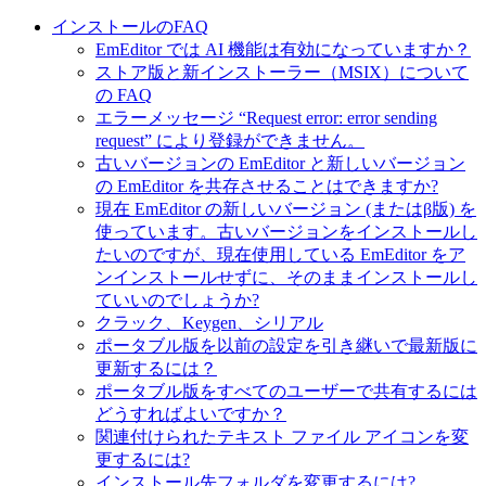
インストールのFAQ
EmEditor では AI 機能は有効になっていますか？
ストア版と新インストーラー（MSIX）について
の FAQ
エラーメッセージ “Request error: error sending
request” により登録ができません。
古いバージョンの EmEditor と新しいバージョン
の EmEditor を共存させることはできますか?
現在 EmEditor の新しいバージョン (またはβ版) を
使っています。古いバージョンをインストールし
たいのですが、現在使用している EmEditor をア
ンインストールせずに、そのままインストールし
ていいのでしょうか?
クラック、Keygen、シリアル
ポータブル版を以前の設定を引き継いで最新版に
更新するには？
ポータブル版をすべてのユーザーで共有するには
どうすればよいですか？
関連付けられたテキスト ファイル アイコンを変
更するには?
インストール先フォルダを変更するには?