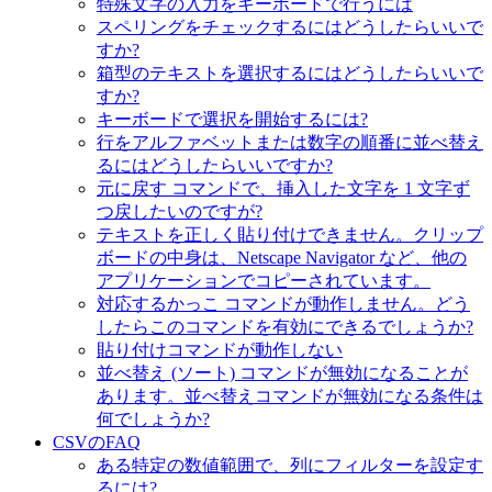
特殊文字の入力をキーボードで行うには
スペリングをチェックするにはどうしたらいいで
すか?
箱型のテキストを選択するにはどうしたらいいで
すか?
キーボードで選択を開始するには?
行をアルファベットまたは数字の順番に並べ替え
るにはどうしたらいいですか?
元に戻す コマンドで、挿入した文字を 1 文字ず
つ戻したいのですが?
テキストを正しく貼り付けできません。クリップ
ボードの中身は、Netscape Navigator など、他の
アプリケーションでコピーされています。
対応するかっこ コマンドが動作しません。どう
したらこのコマンドを有効にできるでしょうか?
貼り付けコマンドが動作しない
並べ替え (ソート) コマンドが無効になることが
あります。並べ替えコマンドが無効になる条件は
何でしょうか?
CSVのFAQ
ある特定の数値範囲で、列にフィルターを設定す
るには?