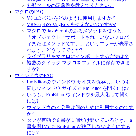
外部ツールの定義例を教えてください。
マクロのFAQ
V8 エンジンをどのように使用しますか？
VBScript の MsgBox を使えないのですか?
マクロで JavaScript のあるメソッドを使うと、
「オブジェクトでサポートされていないプロパテ
ィまたはメソッドです。」というエラーが表示さ
れます。どうしてですか?
ライブラリをマクロにインポートする方法は？
複数のクイック マクロをファイルに保存できま
すか?
ウィンドウのFAQ
EmEditor のウィンドウ サイズを保存し、いつも
同じウィンドウ サイズで EmEditor を開くには?
いつも、EmEditor ウィンドウを最大化して開く
には?
ウィンドウの 4 分割は何のために利用するのです
か?
タブが有効で文書が 1 個だけ開いているとき、文
書を閉じても EmEditor が終了しないようにする
には?