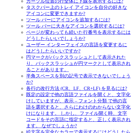
カーソル位置の行全体に下線を表示するには?
タスクバー上のトレイ アイコンを自分の好きな
アイコンに変更できますか?
ツール バーにアイコンを追加するには?
ツール バーに大きなアイコンを選択するには?
ページが変わっても続いた行番号を表示するには
どうしたらいいでしょうか?
ユーザー インターフェイスの言語を変更するに
はどうしたらいいですか?
円マークがバックスラッシュとして表示された
り、バックスラッシュが円マークとして表示され
ることがあります。
半角スペースを別の記号で表示できないでしょう
か?
各行の改行方法 (CR、LF、CR+LF) を見るには?
既定の設定で他の言語ファイルを開くと、文字化
けしていますが、表示 – フォント分類 で他の言
語を選択すると、さらにわけのわからない文字化
けになります。 しかし、ファイル開く時、文字
コードをその言語に指定すると、正しく表示され
ます。 なぜでしょうか?
絵文字を完全なカラーで表示するにはどうしたら