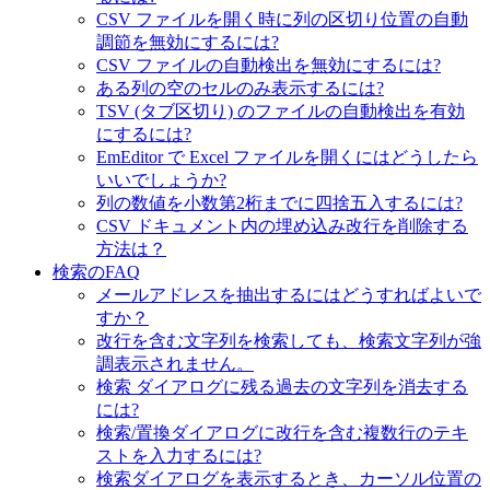
CSV ファイルを開く時に列の区切り位置の自動
調節を無効にするには?
CSV ファイルの自動検出を無効にするには?
ある列の空のセルのみ表示するには?
TSV (タブ区切り) のファイルの自動検出を有効
にするには?
EmEditor で Excel ファイルを開くにはどうしたら
いいでしょうか?
列の数値を小数第2桁までに四捨五入するには?
CSV ドキュメント内の埋め込み改行を削除する
方法は？
検索のFAQ
メールアドレスを抽出するにはどうすればよいで
すか？
改行を含む文字列を検索しても、検索文字列が強
調表示されません。
検索 ダイアログに残る過去の文字列を消去する
には?
検索/置換ダイアログに改行を含む複数行のテキ
ストを入力するには?
検索ダイアログを表示するとき、カーソル位置の