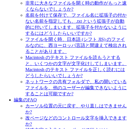
非常に大きなファイルを開く時の動作がもっと速
くならないでしょうか?
名前を付けて保存で、ファイル名に拡張子の付か
ない名前を指定しても、.txt という拡張子が自動
的に付いてしまいます。拡張子を付かないように
するにはどうしたらいいですか?
ファイルを開く時、日本語 (シフト JIS) のファイ
ルなのに、西ヨーロッパ言語と間違えて検出され
ることがあります。
Macintosh のテキスト ファイルを読もうとする
と、いくつかの文字が文字化けしてしまいます。
Macintosh のテキスト ファイルを正しく読むには
どうしたらいいでしょうか?
ネットワークの共有フォルダで、私の開いている
ファイルを、他のユーザーが編集できないように
することは可能ですか?
編集のFAQ
カーソル位置の元に戻す、やり直しはできません
か?
改ページなどのコントロール文字を挿入できます
か?