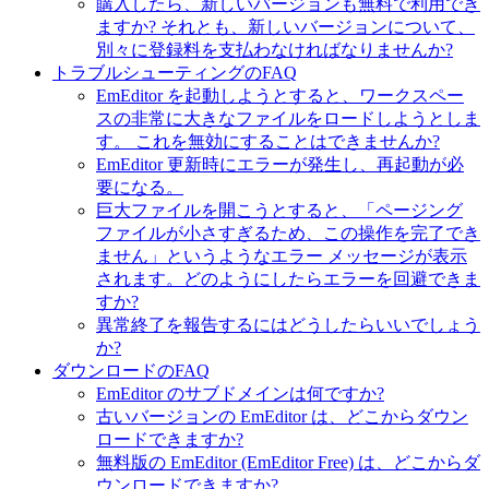
購入したら、新しいバージョンも無料で利用でき
ますか? それとも、新しいバージョンについて、
別々に登録料を支払わなければなりませんか?
トラブルシューティングのFAQ
EmEditor を起動しようとすると、ワークスペー
スの非常に大きなファイルをロードしようとしま
す。 これを無効にすることはできませんか?
EmEditor 更新時にエラーが発生し、再起動が必
要になる。
巨大ファイルを開こうとすると、「ページング
ファイルが小さすぎるため、この操作を完了でき
ません」というようなエラー メッセージが表示
されます。どのようにしたらエラーを回避できま
すか?
異常終了を報告するにはどうしたらいいでしょう
か?
ダウンロードのFAQ
EmEditor のサブドメインは何ですか?
古いバージョンの EmEditor は、どこからダウン
ロードできますか?
無料版の EmEditor (EmEditor Free) は、どこからダ
ウンロードできますか?