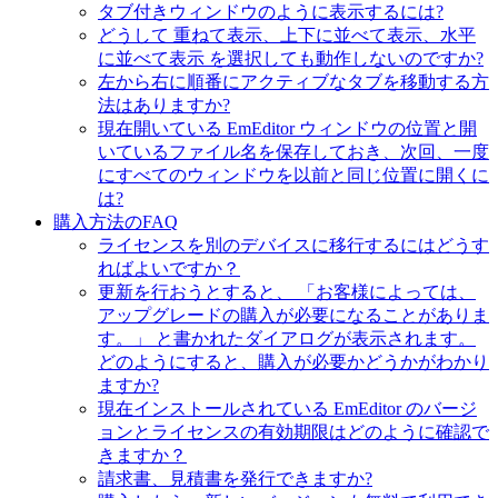
タブ付きウィンドウのように表示するには?
どうして 重ねて表示、上下に並べて表示、水平
に並べて表示 を選択しても動作しないのですか?
左から右に順番にアクティブなタブを移動する方
法はありますか?
現在開いている EmEditor ウィンドウの位置と開
いているファイル名を保存しておき、次回、一度
にすべてのウィンドウを以前と同じ位置に開くに
は?
購入方法のFAQ
ライセンスを別のデバイスに移行するにはどうす
ればよいですか？
更新を行おうとすると、 「お客様によっては、
アップグレードの購入が必要になることがありま
す。」 と書かれたダイアログが表示されます。
どのようにすると、購入が必要かどうかがわかり
ますか?
現在インストールされている EmEditor のバージ
ョンとライセンスの有効期限はどのように確認で
きますか？
請求書、見積書を発行できますか?