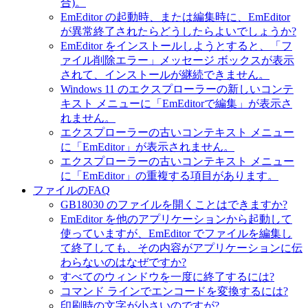
合)。
EmEditor の起動時、または編集時に、EmEditor
が異常終了されたらどうしたらよいでしょうか?
EmEditor をインストールしようとすると、「フ
ァイル削除エラー」メッセージ ボックスが表示
されて、インストールが継続できません。
Windows 11 のエクスプローラーの新しいコンテ
キスト メニューに「EmEditorで編集」が表示さ
れません。
エクスプローラーの古いコンテキスト メニュー
に「EmEditor」が表示されません。
エクスプローラーの古いコンテキスト メニュー
に「EmEditor」の重複する項目があります。
ファイルのFAQ
GB18030 のファイルを開くことはできますか?
EmEditor を他のアプリケーションから起動して
使っていますが、EmEditor でファイルを編集し
て終了しても、その内容がアプリケーションに伝
わらないのはなぜですか?
すべてのウィンドウを一度に終了するには?
コマンド ラインでエンコードを変換するには?
印刷時の文字が小さいのですが?