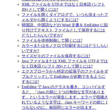
XML ファイルを UTF-8 ではなく日本語 (シフト
JIS) として開くには?
ファイルを開くダイアログで、いつも決まったフ
ォルダから開くようにするには?
韓国語、中国語などの Word 文書を EmEditor に貼
り付けてテキスト ファイルとして保存するには
どうしたらいいですか?
ファイルを排他制御して開くには?
カラーまたはモノクロで印刷するにはどうしらい
いですか?
サイズが 0 のファイルを保存するには?
Java ファイルまたは XML ファイルを UTF-8 では
なく日本語 (シフト JIS) として開くには?
エクスプローラから特定の拡張子のファイルをダ
ブルクリックして EmEditor が起動できるように
するには?
EmEditor で Java のクラスを書き、コンパイルす
ると、「class の前に 3 つの無効な文字がありま
す」というエラーが発生します。エラーで指摘さ
れているような文字は、class キーワードの前に 1
つもないのに、毎回同じエラーが出ます。