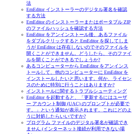
法
EmEditor インストーラーのデジタル署名を確認
する方法
EmEditor のインストーラーまたはポータブル ZIP
のファイルハッシュを確認する方法
EmEditor をアンインストール後、あるファイル
をダブルクリックすると EmEditor を探してしま
うが EmEditor は存在しないのでそのファイルを
開くことができません。どうしたら、そのファイ
ルを開くことができるでしょうか?
あるコンピューターから EmEditor をアンインス
トールして、他のコンピューターに EmEditor を
インストールしたいと思います。何か、ライセン
スのために特別に行うことはありますか?
インストールに関するトラブルシューティング
EmEditor を起動すると、「更新するにはユーザ
ー アカウント制御 (UAC) のプロンプトが必要で
す。」という通知が表示されます。これにどのよ
うに対処したらいいですか?
プログラム ファイルのデジタル署名が確認でき
ません (インターネット接続が利用できない場