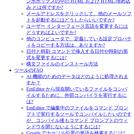
ンボボックスの中の HTML および HTML-埋め込
み とは何ですか?
メールアドレスをクリックして、他のメールソフ
トを起動するにはどうしたらいいですか?
ユーザー インターフェース言語を変更するには
どうすればよいですか?
他のコンピュータで、定義している設定プロパテ
ィをコピーする方法は、ありますか?
日付と時刻 コマンドで挿入する日付や時刻の形
式を変更するには?
構文ファイルのインストール方法
ツールのFAQ
AI 機能のためのデータはどのように処理されま
すか？
EmEditor から現在開いているファイルをコンパ
イルするために、外部コンパイラを実行するに
は?
EmEditor で編集中のファイルをコマンド プロン
プトで実行するツールでコンパイルしたいのです
が、コンパイル後もコマンド プロンプトのウィ
ンドウを閉じないようにするには?
Google でカーソル位置の単語を検索するには?