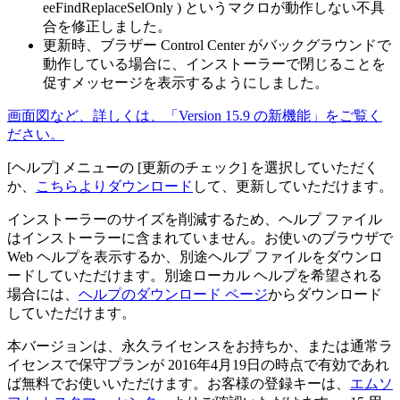
eeFindReplaceSelOnly ) というマクロが動作しない不具
合を修正しました。
更新時、ブラザー Control Center がバックグラウンドで
動作している場合に、インストーラーで閉じることを
促すメッセージを表示するようにしました。
画面図など、詳しくは、「Version 15.9 の新機能」をご覧く
ださい。
[ヘルプ] メニューの [更新のチェック] を選択していただく
か、
こちらよりダウンロード
して、更新していただけます。
インストーラーのサイズを削減するため、ヘルプ ファイル
はインストーラーに含まれていません。お使いのブラウザで
Web ヘルプを表示するか、別途ヘルプ ファイルをダウンロ
ードしていただけます。別途ローカル ヘルプを希望される
場合には、
ヘルプのダウンロード ページ
からダウンロード
していただけます。
本バージョンは、永久ライセンスをお持ちか、または通常ラ
イセンスで保守プランが 2016年4月19日の時点で有効であれ
ば無料でお使いいただけます。お客様の登録キーは、
エムソ