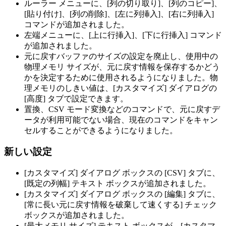
ルーラー メニューに、[列の切り取り]、[列のコピー]、
[貼り付け]、[列の削除]、[左に列挿入]、[右に列挿入]
コマンドが追加されました。
左端メニューに、[上に行挿入]、[下に行挿入] コマンド
が追加されました。
元に戻すバッファのサイズの設定を廃止し、使用中の
物理メモリ サイズが、元に戻す情報を保存するかどう
かを決定するために使用されるようになりました。物
理メモリのしきい値は、[カスタマイズ] ダイアログの
[高度] タブで設定できます。
置換、CSV モード変換などのコマンドで、元に戻すデ
ータが利用可能でない場合、現在のコマンドをキャン
セルすることができるようになりました。
新しい設定
[カスタマイズ] ダイアログ ボックスの [CSV] タブに、
[既定の列幅] テキスト ボックスが追加されました。
[カスタマイズ] ダイアログ ボックスの [編集] タブに、
[常に長い元に戻す情報を破棄して速くする] チェック
ボックスが追加されました。
[最大メモリ サイズ] テキスト ボックスが、[カスタマ