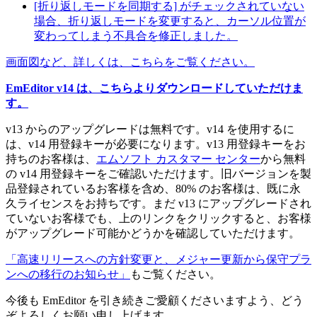
[折り返しモードを同期する] がチェックされていない
場合、折り返しモードを変更すると、カーソル位置が
変わってしまう不具合を修正しました。
画面図など、詳しくは、こちらをご覧ください。
EmEditor v14 は、こちらよりダウンロードしていただけま
す。
v13 からのアップグレードは無料です。v14 を使用するに
は、v14 用登録キーが必要になります。v13 用登録キーをお
持ちのお客様は、
エムソフト カスタマー センター
から無料
の v14 用登録キーをご確認いただけます。旧バージョンを製
品登録されているお客様を含め、80% のお客様は、既に永
久ライセンスをお持ちです。まだ v13 にアップグレードされ
ていないお客様でも、上のリンクをクリックすると、お客様
がアップグレード可能かどうかを確認していただけます。
「高速リリースへの方針変更と、メジャー更新から保守プラ
ンへの移行のお知らせ」
もご覧ください。
今後も EmEditor を引き続きご愛顧くださいますよう、どう
ぞよろしくお願い申し上げます。