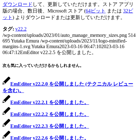
ダウンロード
して、更新していただけます。ストア アプリ
版の場合、数日後、Microsoft ストア (
64ビット
または
32ビ
ット
) よりダウンロードまたは更新していただけます。
タグ:
v22.2
/wp-content/uploads/2023/01/auto_manage_memory_sizes.png
514
695
Yutaka Emura
/wp-content/uploads/2023/11/logo-minified-
margins-1.svg
Yutaka Emura
2023-03-16 06:47:10
2023-03-16
06:47:12
EmEditor v22.2.5 を公開しました。
次も気に入っていただけるかもしれません。
EmEditor v22.2.0 を公開しました (テクニカル レビュー
を含む)。
EmEditor v22.2.1 を公開しました。
EmEditor v22.2.2 を公開しました。
EmEditor v22.2.3 を公開しました。
EmEditor v22.2.6 を公開しました。