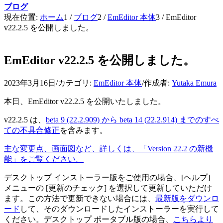
ブログ
現在位置:
ホーム
1
/
ブログ
2
/
EmEditor 本体
3
/
EmEditor
v22.2.5 を公開しました。
EmEditor v22.2.5 を公開しました。
2023年3月16日
/
カテゴリ:
EmEditor 本体
/
作成者:
Yutaka Emura
本日、EmEditor v22.2.5 を公開いたしました。
v22.2.5 は、
beta 9 (22.2.909) から beta 14 (22.2.914) までのすべ
ての不具合修正
を含みます。
主な変更点、画面図など、詳しくは、「Version 22.2 の新機
能」をご覧ください。
デスクトップ インストーラー版をご使用の場合、[ヘルプ]
メニューの [更新のチェック] を選択して更新していただけ
ます。この方法で更新できない場合には、
最新版をダウンロ
ード
して、そのダウンロードしたインストーラーを実行して
ください。デスクトップ ポータブル版の場合、
こちらより