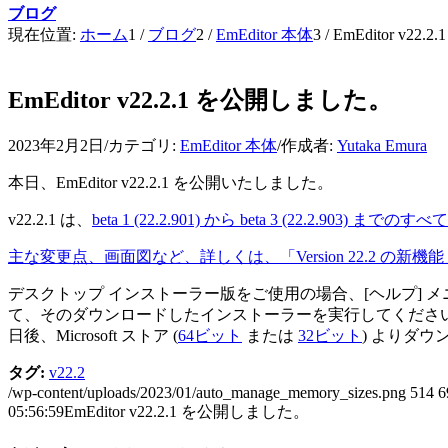
ブログ
現在位置:
ホーム
1
/
ブログ
2
/
EmEditor 本体
3
/
EmEditor v2
EmEditor v22.2.1 を公開しました。
2023年2月2日
/
カテゴリ:
EmEditor 本体
/
作成者:
Yutaka Emura
本日、EmEditor v22.2.1 を公開いたしました。
v22.2.1 は、
beta 1 (22.2.901) から beta 3 (22.2.903) ま
主な変更点、画面図など、詳しくは、「Version 22.2 の新
デスクトップ インストーラー版をご使用の場合、[ヘルプ] 
て、そのダウンロードしたインストーラーを実行してくださ
日後、Microsoft ストア (
64ビット
または
32ビット
) よりダ
タグ:
v22.2
/wp-content/uploads/2023/01/auto_manage_memory_sizes.png
514
6
05:56:59
EmEditor v22.2.1 を公開しました。