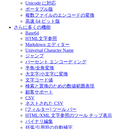
Unicode に対応
ポータブル版
複数ファイルのエンコードの変換
高速 64 ビット版
さらに多くの機能
Base64
HTML文字参照
Markdown エディター
Universal Character Name
ジャンプ
パーセント エンコーディング
半角/全角変換
大文字/小文字に変換
文字コード値
検索と置換のための数値範囲表現
顧客サポート
CSV
ネストされた CSV
[フィルター] ツール バー
HTML/XML 文字参照のツール チップ表示
バイナリ編集
括弧/引用符の自動補完