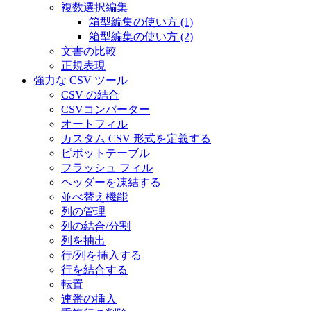
複数選択編集
箱型編集の使い方 (1)
箱型編集の使い方 (2)
文書の比較
正規表現
強力な CSV ツール
CSV の結合
CSVコンバーター
オートフィル
カスタム CSV 形式を定義する
ピボットテーブル
フラッシュ フィル
ヘッダーを凍結する
並べ替え機能
列の管理
列の結合/分割
列を抽出
行/列を挿入する
行を結合する
転置
連番の挿入