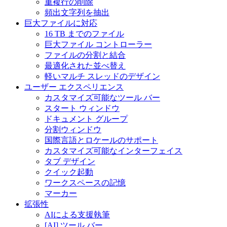
重複行の削除
頻出文字列を抽出
巨大ファイルに対応
16 TB までのファイル
巨大ファイル コントローラー
ファイルの分割と結合
最適化された並べ替え
軽いマルチ スレッドのデザイン
ユーザー エクスペリエンス
カスタマイズ可能なツール バー
スタート ウィンドウ
ドキュメント グループ
分割ウィンドウ
国際言語とロケールのサポート
カスタマイズ可能なインターフェイス
タブ デザイン
クイック起動
ワークスペースの記憶
マーカー
拡張性
AIによる支援執筆
[AI] ツール バー