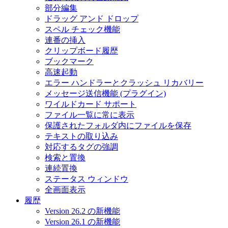
部分編集
ドラッグ アンド ドロップ
スペル チェック機能
連番の挿入
クリップボード履歴
ブックマーク
高速起動
エラー ハンドラーとクラッシュ リカバリー
メッセージ送信機能 (プラグイン)
ワイルドカード サポート
ファイル一覧に常に表示
保護されたフォルダ内にファイルを保存
テキストの取り込み
対応するタグの強調
検索と置換
連続置換
ステータス ウィンドウ
全画面表示
履歴
Version 26.2 の新機能
Version 26.1 の新機能