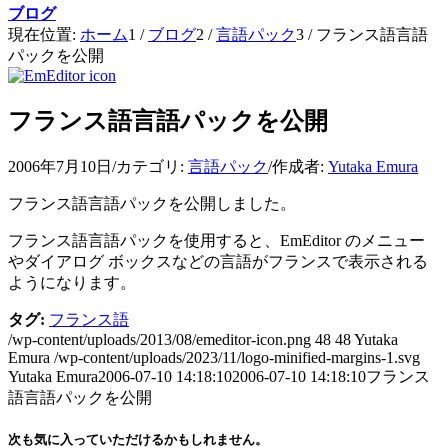
ブログ
現在位置:
ホーム
1
/
ブログ
2
/
言語パック
3
/
フランス語言語
パックを公開
フランス語言語パックを公開
2006年7月10日
/
カテゴリ:
言語パック
/
作成者:
Yutaka Emura
フランス語言語パックを公開しました。
フランス語言語パックを使用すると、EmEditor のメニュー
やダイアログ ボックスなどの言語がフランスで表示される
ようになります。
タグ:
フランス語
/wp-content/uploads/2013/08/emeditor-icon.png
48
48
Yutaka
Emura
/wp-content/uploads/2023/11/logo-minified-margins-1.svg
Yutaka Emura
2006-07-10 14:18:10
2006-07-10 14:18:10
フランス
語言語パックを公開
次も気に入っていただけるかもしれません。