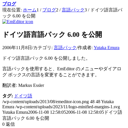
ブログ
現在位置:
ホーム
1
/
ブログ
2
/
言語パック
3
/
ドイツ語言語パ
ック 6.00 を公開
ドイツ語言語パック 6.00 を公開
2006年11月8日
/
カテゴリ:
言語パック
/
作成者:
Yutaka Emura
ドイツ語言語パック 6.00 を公開しました。
言語パックを使用すると、EmEditor のメニューやダイアロ
グ ボックスの言語を変更することができます。
翻訳者: Markus Essler
タグ:
ドイツ語
/wp-content/uploads/2013/08/emeditor-icon.png
48
48
Yutaka
Emura
/wp-content/uploads/2023/11/logo-minified-margins-1.svg
Yutaka Emura
2006-11-08 12:58:05
2006-11-08 12:58:05
ドイツ語
言語パック 6.00 を公開
0
返信