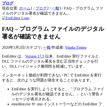
ブログ
現在位置:
ホーム
1
/
ブログ
2
/
一般
3
/
FAQ – プログラム ファ
イルのデジタル署名が確認できません...
FAQ – プログラム ファイルのデジタル
署名が確認できません
2020年5月2日
/
カテゴリ:
一般
/
作成者:
Yutaka Emura
EmEditor は、
Version 17.5
以来、EmEditor 実行ファイルと
DLL ファイルのデジタル署名を含む正当性チェックを行
い、DLL ハイジャック脆弱性を軽減しています。
インターネット接続が利用できない PC で EmEditor を実行
すると、次のような問題が発生することがあります。
EmEditor を実行しようとすると、「プログラム ファイ
ルのデジタル署名が確認できません。」という警告メ
ッセージが表示される。
emeditor.exe や .msi インストーラーなどの EmEditor フ