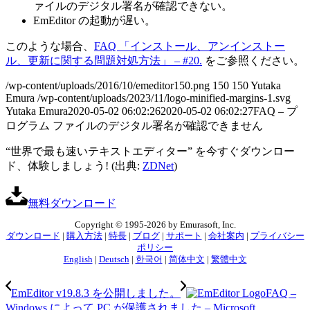
ァイルのデジタル署名が確認できない。
EmEditor の起動が遅い。
このような場合、
FAQ 「インストール、アンインストー
ル、更新に関する問題対処方法」 – #20.
をご参照ください。
/wp-content/uploads/2016/10/emeditor150.png
150
150
Yutaka
Emura
/wp-content/uploads/2023/11/logo-minified-margins-1.svg
Yutaka Emura
2020-05-02 06:02:26
2020-05-02 06:02:27
FAQ – プ
ログラム ファイルのデジタル署名が確認できません
“世界で最も速いテキストエディター” を今すぐダウンロー
ド、体験しましょう! (出典:
ZDNet
)
無料ダウンロード
Copyright © 1995-2026 by Emurasoft, Inc.
ダウンロード
|
購入方法
|
特長
|
ブログ
|
サポート
|
会社案内
|
プライバシー
ポリシー
English
|
Deutsch
|
한국어
|
简体中文
|
繁體中文
EmEditor v19.8.3 を公開しました。
FAQ –
Windows によって PC が保護されました – Microsoft...