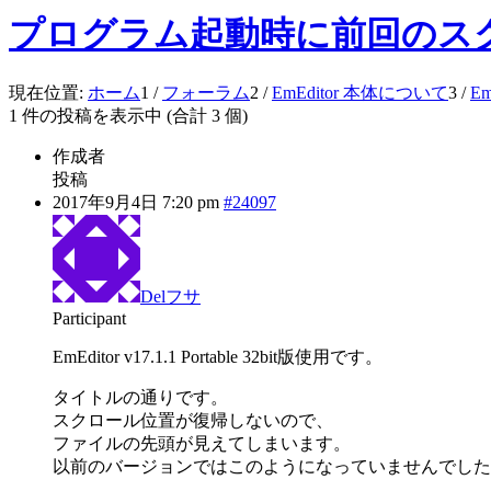
プログラム起動時に前回のス
現在位置:
ホーム
1
/
フォーラム
2
/
EmEditor 本体について
3
/
E
1 件の投稿を表示中 (合計 3 個)
作成者
投稿
2017年9月4日 7:20 pm
#24097
Delフサ
Participant
EmEditor v17.1.1 Portable 32bit版使用です。
タイトルの通りです。
スクロール位置が復帰しないので、
ファイルの先頭が見えてしまいます。
以前のバージョンではこのようになっていませんでした