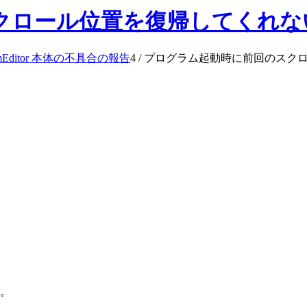
クロール位置を復帰してくれな
mEditor 本体の不具合の報告
4
/
プログラム起動時に前回のスク
。