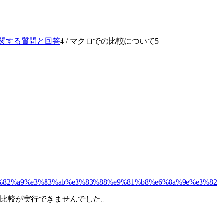
関する質問と回答
4
/
マクロでの比較について
5
95%e3%82%a9%e3%83%ab%e3%83%88%e9%81%b8%e6%8a%9e%e
比較が実行できませんでした。