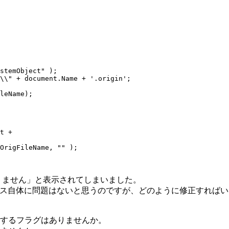
stemObject" );

\\" + document.Name + '.origin';

leName);

t +

OrigFileName, "" );

りません」と表示されてしまいました。
、パス自体に問題はないと思うのですが、どのように修正すれば
を指定するフラグはありませんか。