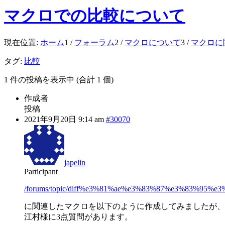
マクロでの比較について
現在位置:
ホーム
1
/
フォーラム
2
/
マクロについて
3
/
マクロに
タグ:
比較
1 件の投稿を表示中 (合計 1 個)
作成者
投稿
2021年9月20日 9:14 am
#30070
japelin
Participant
/forums/topic/diff%e3%81%ae%e3%83%87%e3%83%
に関連したマクロを以下のように作成してみましたが、
江村様に3点質問があります。