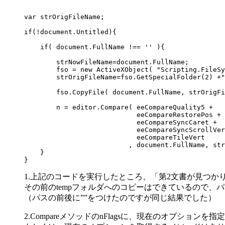
var strOrigFileName;

if(!document.Untitled){

    if( document.FullName !== '' ){

        strNowFileName=document.FullName;

        fso = new ActiveXObject( "Scripting.FileSy
        strOrigFileName=fso.GetSpecialFolder(2) +"
        fso.CopyFile( document.FullName, strOrigFi
        n = editor.Compare( eeCompareQuality5 + 

                            eeCompareRestorePos +

                            eeCompareSyncCaret +

                            eeCompareSyncScrollVer
                            eeCompareTileVert

                          , document.FullName, str
    }

1.上記のコードを実行したところ、「第2文書が見つか
その前のtempフォルダへのコピーはできているので
（パスの前後に””をつけたのですが同じ結果でした）
2.CompareメソッドのnFlagsに、現在のオプション