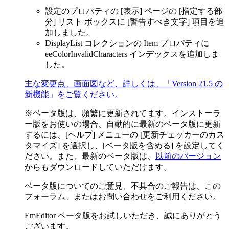
設定のプロパティの [表示] ページの [指定する部
分] リスト ボックスに [警告すべき文字] 項目を追
加しました。
DisplayList コレクションの Item プロパティに
eeColorInvalidCharacters インデックスを追加しま
した。
主な変更点、画面図など、詳しくは、「Version 21.5 の
新機能」をご覧ください。
※ベータ版は、頻繁に更新されてます。インストーラ
ー版をお使いの場合、自動的に最新のベータ版に更新
するには、[ヘルプ] メニューの [更新チェッカーのカス
タマイズ] を選択し、[ベータ版を含める] を設定してく
ださい。また、最新のベータ版は、
以前のバージョン
からもダウンロードしていただけます。
ベータ版についてのご意見、不具合のご報告は、この
フォーラム、またはお問い合わせをご利用ください。
EmEditor ベータ版をお試しいただき、誠にありがとう
ございます。