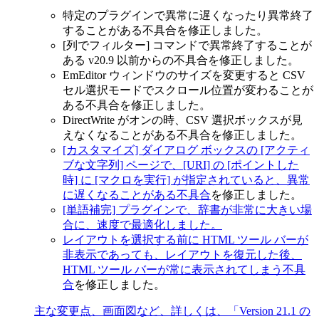
特定のプラグインで異常に遅くなったり異常終了
することがある不具合を修正しました。
[列でフィルター] コマンドで異常終了することが
ある v20.9 以前からの不具合を修正しました。
EmEditor ウィンドウのサイズを変更すると CSV
セル選択モードでスクロール位置が変わることが
ある不具合を修正しました。
DirectWrite がオンの時、CSV 選択ボックスが見
えなくなることがある不具合を修正しました。
[カスタマイズ] ダイアログ ボックスの [アクティ
ブな文字列] ページで、[URI] の [ポイントした
時] に [マクロを実行] が指定されていると、異常
に遅くなることがある不具合
を修正しました。
[単語補完] プラグインで、辞書が非常に大きい場
合に、速度で最適化しました。
レイアウトを選択する前に HTML ツール バーが
非表示であっても、レイアウトを復元した後、
HTML ツール バーが常に表示されてしまう不具
合
を修正しました。
主な変更点、画面図など、詳しくは、「Version 21.1 の