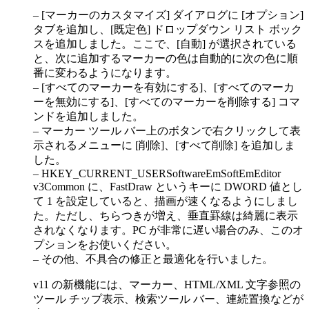
– [マーカーのカスタマイズ] ダイアログに [オプション]
タブを追加し、[既定色] ドロップダウン リスト ボック
スを追加しました。ここで、[自動] が選択されている
と、次に追加するマーカーの色は自動的に次の色に順
番に変わるようになります。
– [すべてのマーカーを有効にする]、[すべてのマーカ
ーを無効にする]、[すべてのマーカーを削除する] コマ
ンドを追加しました。
– マーカー ツール バー上のボタンで右クリックして表
示されるメニューに [削除]、[すべて削除] を追加しま
した。
– HKEY_CURRENT_USERSoftwareEmSoftEmEditor
v3Common に、FastDraw というキーに DWORD 値とし
て 1 を設定していると、描画が速くなるようにしまし
た。ただし、ちらつきが増え、垂直罫線は綺麗に表示
されなくなります。PC が非常に遅い場合のみ、このオ
プションをお使いください。
– その他、不具合の修正と最適化を行いました。
v11 の新機能には、マーカー、HTML/XML 文字参照の
ツール チップ表示、検索ツール バー、連続置換などが