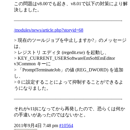
この問題はv8.00でも起き、v8.01で以下の対策により解
決しました。
———————————————————————-
/modules/news/article.php?storyid=68
> 現在のツールジョブを中止しますか?」のメッセージ
は、
> レジストリ エディタ (regedit.exe) を起動し、
> KEY_CURRENT_USERSoftwareEmSoftEmEditor
v3Common キーに
> 「PromptTerminateJob」の値 (REG_DWORD) を追加
し、
> 0 に設定することによって抑制することができるよ
うになりました。
———————————————————————-
それがv11βになってから再発したので、恐らくは何か
の手違いがあったのではないかと。
2011年9月4日 7:48 pm
#10564