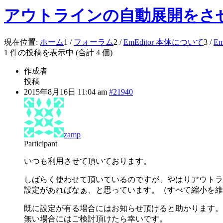
アウトラインの自動展開をさ
現在位置:
ホーム
1
/
フォーラム
2
/
EmEditor 本体について
3
/
E
1 件の投稿を表示中 (合計 4 個)
作成者
投稿
2015年8月16日 11:04 am
#21940
zamp
Participant
いつも利用させて頂いております。
しばらく使わせて頂いているのですが、やはりアウトラ
設定があればなぁ、と思っています。（すべて縮小を維
既に設定が有る場合にはお知らせ頂けると助かります。
無い場合にはご検討頂けたら幸いです。