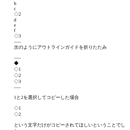
b
c
◇2
d
e
f
◇3
—–
次のようにアウトラインガイドを折りたたみ
—–
◆
◇1
◇2
◇3
—–
1と2を選択してコピーした場合
◇1
◇2
という文字だけがコピーされてほしいということでし