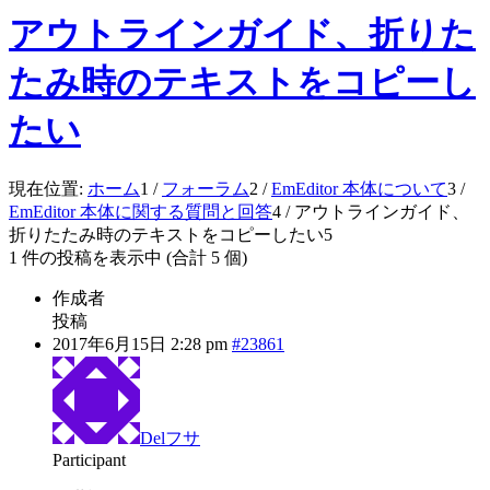
アウトラインガイド、折りた
たみ時のテキストをコピーし
たい
現在位置:
ホーム
1
/
フォーラム
2
/
EmEditor 本体について
3
/
EmEditor 本体に関する質問と回答
4
/
アウトラインガイド、
折りたたみ時のテキストをコピーしたい
5
1 件の投稿を表示中 (合計 5 個)
作成者
投稿
2017年6月15日 2:28 pm
#23861
Delフサ
Participant