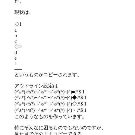
た。
現状は、
—–
◇1
a
b
c
◇2
d
e
f
—–
というものがコピーされます。
アウトライン設定は
(^\s*(>\s?)+|^\s*’+|^\s*(//)+|^)■.*$ 1
(^\s*(>\s?)+|^\s*’+|^\s*(//)+|^)◆.*$ 1
(^\s*(>\s?)+|^\s*’+|^\s*(//)+|^)◇.*$ 1
(^\s*(>\s?)+|^\s*’+|^\s*(//)+|^)・.*$ 1
このようなものを作っています。
特にそんなに困るものでもないのですが、
見た目でそのままコピーできる