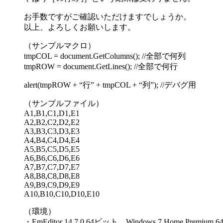
お手数ですがご確認いただけますでしょうか。
以上、よろしくお願いします。
（サンプルマクロ）
tmpCOL = document.GetColumns(); //全部で何列
tmpROW = document.GetLines(); //全部で何行
alert(tmpROW + “行” + tmpCOL + “列”); //デバグ用
（サンプルファイル）
A1,B1,C1,D1,E1
A2,B2,C2,D2,E2
A3,B3,C3,D3,E3
A4,B4,C4,D4,E4
A5,B5,C5,D5,E5
A6,B6,C6,D6,E6
A7,B7,C7,D7,E7
A8,B8,C8,D8,E8
A9,B9,C9,D9,E9
A10,B10,C10,D10,E10
（環境）
・EmEditor 14.7.0 64ビット Windows 7 Home Premium