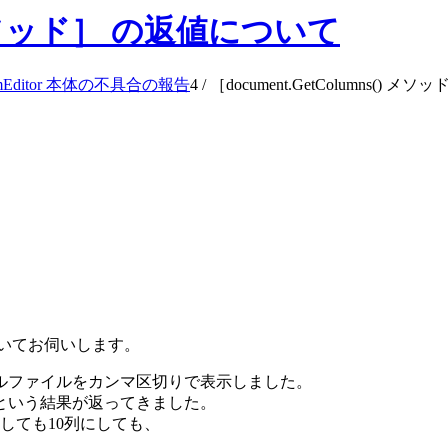
() メソッド］ の返値について
mEditor 本体の不具合の報告
4
/
［document.GetColumns() 
ッドについてお伺いします。
プルファイルをカンマ区切りで表示しました。
］という結果が返ってきました。
しても10列にしても、