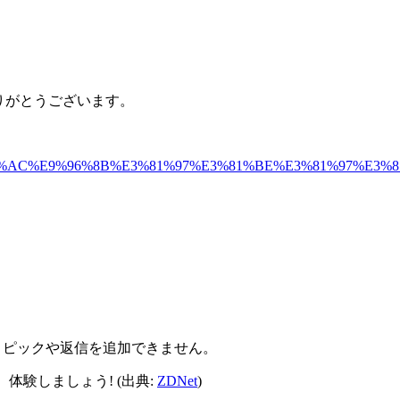
、誠にありがとうございます。
92%E5%85%AC%E9%96%8B%E3%81%97%E3%81%BE%E3%81%97%E3%8
新しいトピックや返信を追加できません。
体験しましょう! (出典:
ZDNet
)