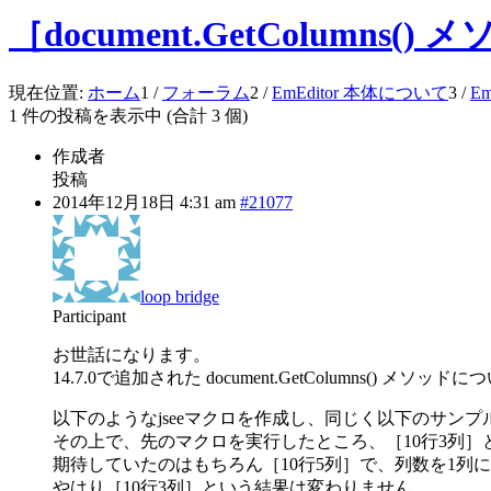
［document.GetColumns
現在位置:
ホーム
1
/
フォーラム
2
/
EmEditor 本体について
3
/
E
1 件の投稿を表示中 (合計 3 個)
作成者
投稿
2014年12月18日 4:31 am
#21077
loop bridge
Participant
お世話になります。
14.7.0で追加された document.GetColumns() メソ
以下のようなjseeマクロを作成し、同じく以下のサン
その上で、先のマクロを実行したところ、［10行3列
期待していたのはもちろん［10行5列］で、列数を1列に
やはり［10行3列］という結果は変わりません。