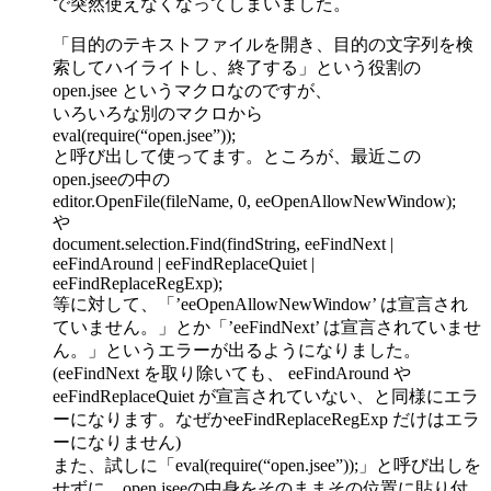
で突然使えなくなってしまいました。
「目的のテキストファイルを開き、目的の文字列を検
索してハイライトし、終了する」という役割の
open.jsee というマクロなのですが、
いろいろな別のマクロから
eval(require(“open.jsee”));
と呼び出して使ってます。ところが、最近この
open.jseeの中の
editor.OpenFile(fileName, 0, eeOpenAllowNewWindow);
や
document.selection.Find(findString, eeFindNext |
eeFindAround | eeFindReplaceQuiet |
eeFindReplaceRegExp);
等に対して、「’eeOpenAllowNewWindow’ は宣言され
ていません。」とか「’eeFindNext’ は宣言されていませ
ん。」というエラーが出るようになりました。
(eeFindNext を取り除いても、 eeFindAround や
eeFindReplaceQuiet が宣言されていない、と同様にエラ
ーになります。なぜかeeFindReplaceRegExp だけはエラ
ーになりません)
また、試しに「eval(require(“open.jsee”));」と呼び出しを
せずに、open.jseeの中身をそのままその位置に貼り付