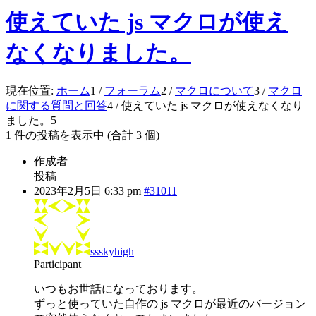
使えていた js マクロが使え
なくなりました。
現在位置:
ホーム
1
/
フォーラム
2
/
マクロについて
3
/
マクロ
に関する質問と回答
4
/
使えていた js マクロが使えなくなり
ました。
5
1 件の投稿を表示中 (合計 3 個)
作成者
投稿
2023年2月5日 6:33 pm
#31011
ssskyhigh
Participant
いつもお世話になっております。
ずっと使っていた自作の js マクロが最近のバージョン