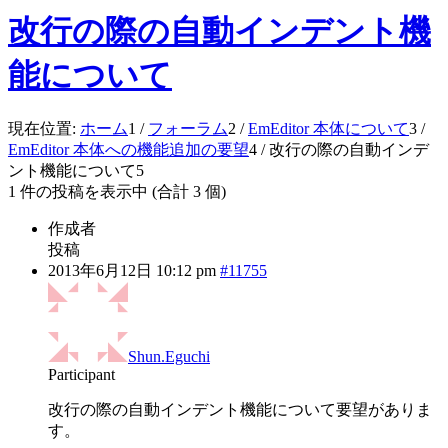
改行の際の自動インデント機
能について
現在位置:
ホーム
1
/
フォーラム
2
/
EmEditor 本体について
3
/
EmEditor 本体への機能追加の要望
4
/
改行の際の自動インデ
ント機能について
5
1 件の投稿を表示中 (合計 3 個)
作成者
投稿
2013年6月12日 10:12 pm
#11755
Shun.Eguchi
Participant
改行の際の自動インデント機能について要望がありま
す。