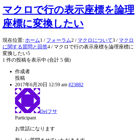
マクロで行の表示座標を論理
座標に変換したい
現在位置:
ホーム
1
/
フォーラム
2
/
マクロについて
3
/
マクロ
に関する質問と回答
4
/
マクロで行の表示座標を論理座標に
変換したい
5
1 件の投稿を表示中 (合計 5 個)
作成者
投稿
2017年6月20日 12:59 am
#23882
Delフサ
Participant
お世話になります