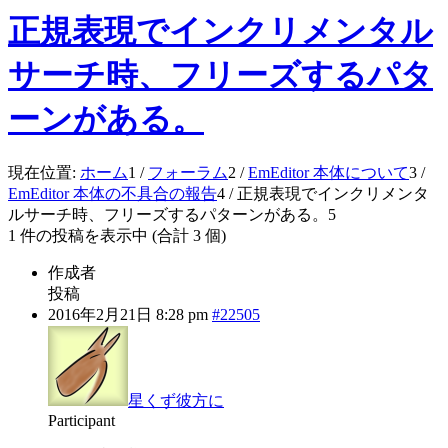
正規表現でインクリメンタル
サーチ時、フリーズするパタ
ーンがある。
現在位置:
ホーム
1
/
フォーラム
2
/
EmEditor 本体について
3
/
EmEditor 本体の不具合の報告
4
/
正規表現でインクリメンタ
ルサーチ時、フリーズするパターンがある。
5
1 件の投稿を表示中 (合計 3 個)
作成者
投稿
2016年2月21日 8:28 pm
#22505
星くず彼方に
Participant