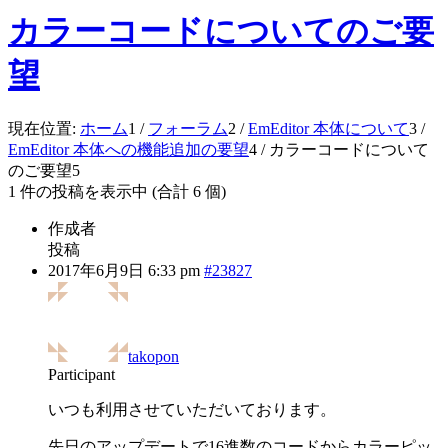
カラーコードについてのご要
望
現在位置:
ホーム
1
/
フォーラム
2
/
EmEditor 本体について
3
/
EmEditor 本体への機能追加の要望
4
/
カラーコードについて
のご要望
5
1 件の投稿を表示中 (合計 6 個)
作成者
投稿
2017年6月9日 6:33 pm
#23827
takopon
Participant
いつも利用させていただいております。
先日のアップデートで16進数のコードからカラーピッ