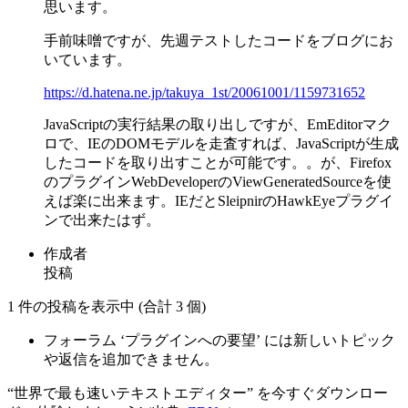
思います。
手前味噌ですが、先週テストしたコードをブログにお
いています。
https://d.hatena.ne.jp/takuya_1st/20061001/1159731652
JavaScriptの実行結果の取り出しですが、EmEditorマク
ロで、IEのDOMモデルを走査すれば、JavaScriptが生成
したコードを取り出すことが可能です。。が、Firefox
のプラグインWebDeveloperのViewGeneratedSourceを使
えば楽に出来ます。IEだとSleipnirのHawkEyeプラグイ
ンで出来たはず。
作成者
投稿
1 件の投稿を表示中 (合計 3 個)
フォーラム ‘プラグインへの要望’ には新しいトピック
や返信を追加できません。
“世界で最も速いテキストエディター” を今すぐダウンロー