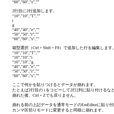
“60”,”60″,”s”,””
2行目に2行追加します。
“10”,”10″,”T”,””
i
g
“40”,”40″,”e”,””
“50”,”50″,”r”,””
“60”,”60″,”s”,””
箱型選択（Ctrl + Shift + F8）で追加した行を編集します
“10”,”10″,”T”,””
“10”,”10″,”i
“10”,”10″,”g
“40”,”40″,”e”,””
“50”,”50″,”r”,””
“60”,”60″,”s”,””
ここで何かを貼りつけるとデータが崩れます。
たとえば2行目の i をコピーして2行2列に貼り付けるな
崩れた後、Ctrl + Zでも戻りません。
崩れる前の上記データを通常モードのEmEditorに貼り
カンマ区切りモードに変更すると同様に崩れます。