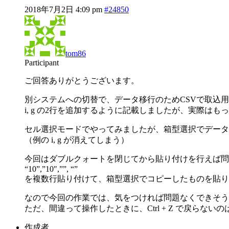
2018年7月2日 4:09 pm
#24850
tom86
Participant
ご回答ありがとうございます。
別システムへの切替で、データ移行のためCSVで取込
i, g の2行を追加するように記載しましたが、実際は
セル選択モードでやってみましたが、箱型選択でデータ
（例の i, g が消えてしまう）
今回はダブルクォートを閉じてから貼り付けを行えば問
“10”,”10″,””, “”
を複数行貼り付けて、箱型選択でコピーしたものを貼り
なので今回の作業では、気をつければ問題なくできそう
ただ、間違って操作したときに、Ctrl + Z で戻らな
作成者