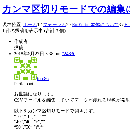
カンマ区切りモードでの編集
現在位置:
ホーム
1
/
フォーラム
2
/
EmEditor 本体について
3
/
E
1 件の投稿を表示中 (合計 3 個)
作成者
投稿
2018年6月27日 3:38 pm
#24836
tom86
Participant
お世話になります。
CSVファイルを編集していてデータが崩れる現象が発
以下をカンマ区切りモードで開きます。
“10”,”10″,”T”,””
“40”,”40″,”e”,””
“50”,”50″,”r”,””