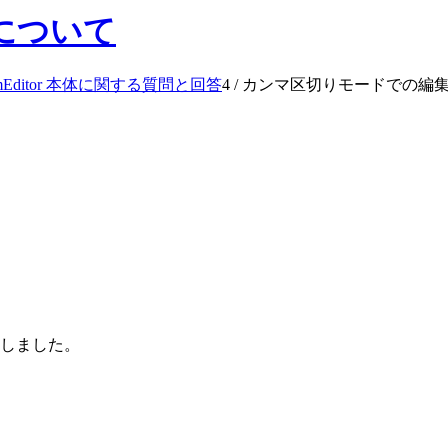
について
mEditor 本体に関する質問と回答
4
/
カンマ区切りモードでの編
生しました。